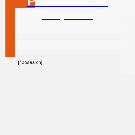
Problema con
acquisto
[fibosearch]