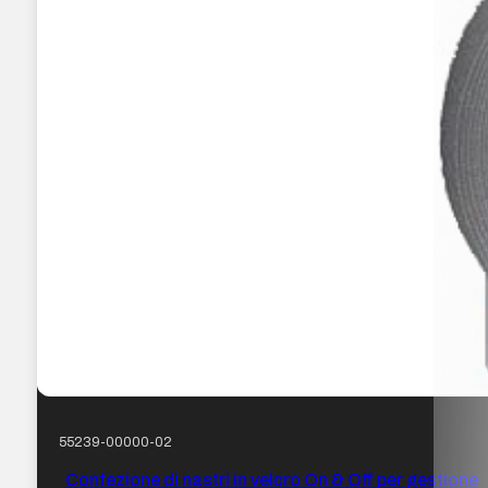
55239-00000-02
Confezione di nastri in velcro On & Off per gestione