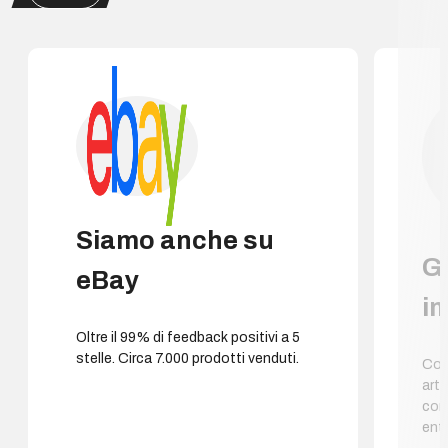
Siamo anche su
G
eBay
i
Oltre il 99% di feedback positivi a 5
stelle. Circa 7.000 prodotti venduti.
Cons
arti
con
entr