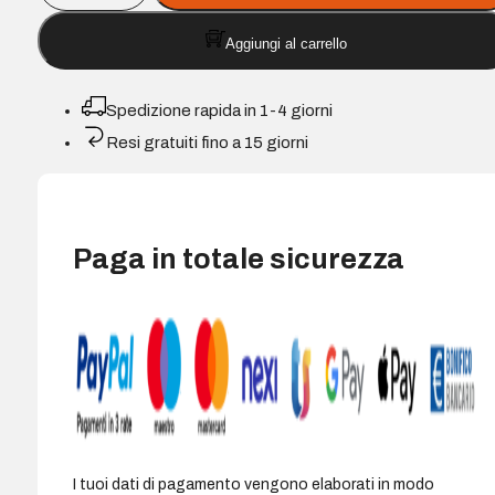
Cartuccia
Aggiungi al carrello
toner
magenta
Compatibile
Spedizione rapida in 1-4 giorni
-
Resi gratuiti fino a 15 giorni
Sostituisce
5104C002/5100C002
quantità
Paga in totale sicurezza
I tuoi dati di pagamento vengono elaborati in modo