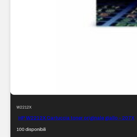
W2212X
HP W2212X Cartuccia toner originale giallo – 207X
100 disponibili