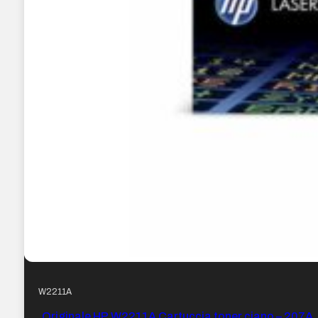
W2211A
Originale HP W2211A Cartuccia toner ciano – 207A