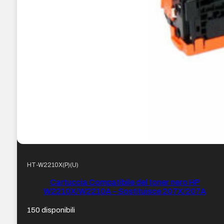
HT-W2210X(P)(U)
Cartuccia Compatibile del toner nero HP
W2210X/W2210A – Sostituisce 207X/207A
150 disponibili