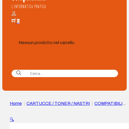
0
Nessun prodotto nel carrello.
Home
|
CARTUCCE / TONER / NASTRI
|
COMPATIBILI
|
Canon 067H Cartuccia toner magenta Compatibile –
Sostituisce 5104C002/5100C002
🔍