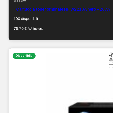
W2210A
Cartuccia toner originale HP W2210A nero – 207A
100 disponibili
75,70
€
IVA inclusa
Disponibile