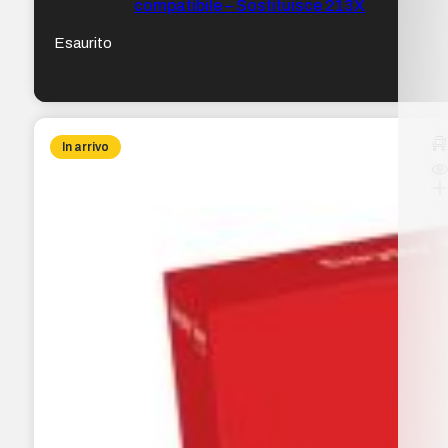
compatibile – Sostituisce 213X
Esaurito
In arrivo