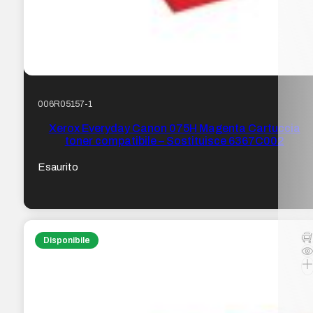
006R05157-1
Xerox Everyday Canon 075H Magenta Cartuccia
toner compatibile – Sostituisce 6367C002
Esaurito
Disponibile