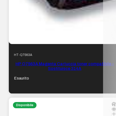
HT-Q7563A
HP Q7563A Magenta Cartuccia toner compatibile –
Sostituisce 314A
Esaurito
Disponibile