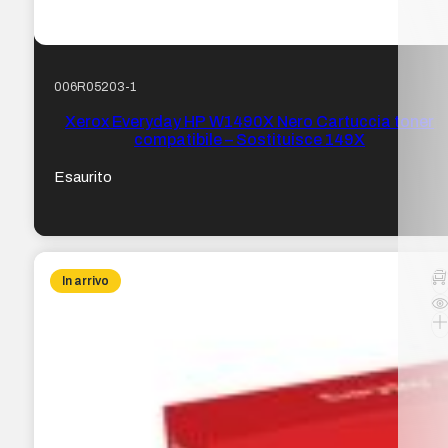
006R05203-1
Xerox Everyday HP W1490X Nero Cartuccia toner
compatibile – Sostituisce 149X
Esaurito
In arrivo