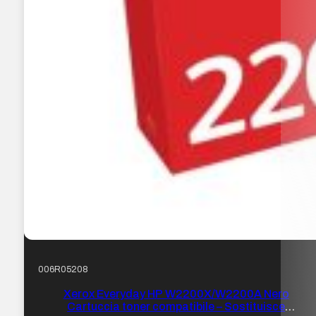
006R05208
Xerox Everyday HP W2200X/W2200A Nero
Cartuccia toner compatibile – Sostituisce