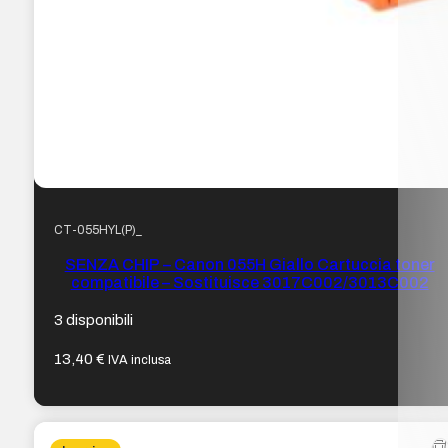
CT-055HYL(P)_
SENZA CHIP – Canon 055H Giallo Cartuccia toner
compatibile – Sostituisce 3017C002/3013C002
3 disponibili
13,40
€
IVA inclusa