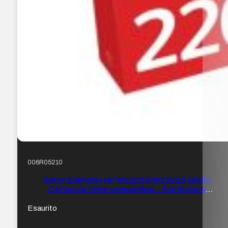
006R05210
Xerox Everyday HP W2202X/W2202A Giallo
Cartuccia toner compatibile – Sostituisce
220X/220A
Esaurito