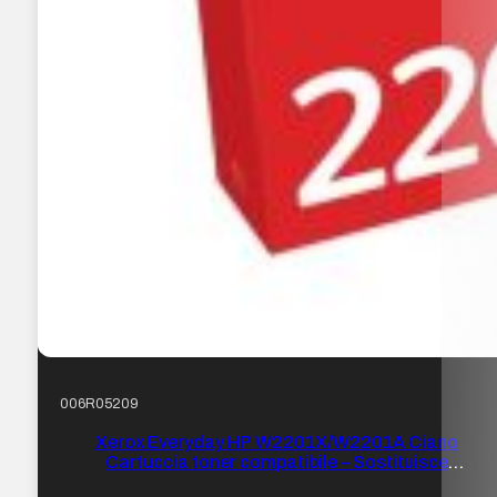
006R05209
Xerox Everyday HP W2201X/W2201A Ciano
Cartuccia toner compatibile – Sostituisce
220X/220A