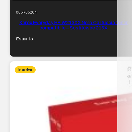
006R05204
Xerox Everyday HP W2130X Nero Cartuccia toner
compatibile – Sostituisce 213X
Esaurito
In arrivo