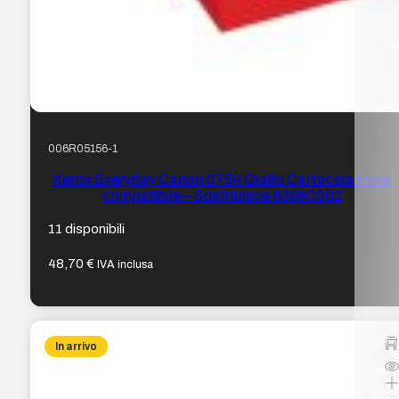
006R05156-1
Xerox Everyday Canon 075H Giallo Cartuccia toner
compatibile – Sostituisce 6366C002
11 disponibili
48,70
€
IVA inclusa
In arrivo