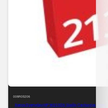
006R05206
Xerox Everyday HP W2132X Giallo Cartuccia toner