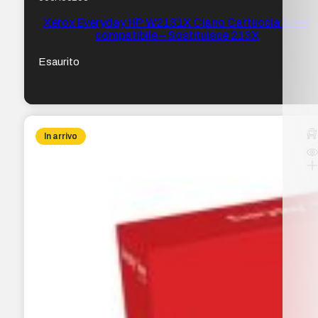
Xerox Everyday HP W2131X Ciano Cartuccia toner
compatibile – Sostituisce 213X
Esaurito
In arrivo