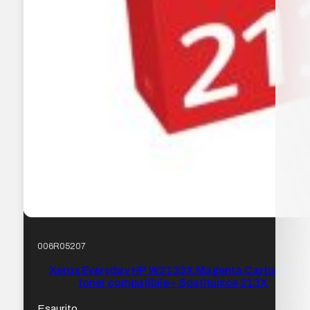
006R05207
Xerox Everyday HP W2133X Magenta Cartuccia
toner compatibile – Sostituisce 213X
Esaurito