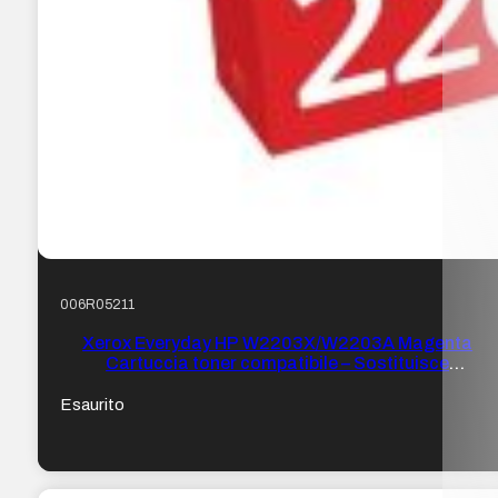
006R05211
Xerox Everyday HP W2203X/W2203A Magenta
Cartuccia toner compatibile – Sostituisce
220X/220A
Esaurito