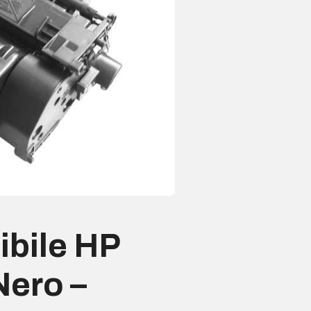
ibile HP
ero –