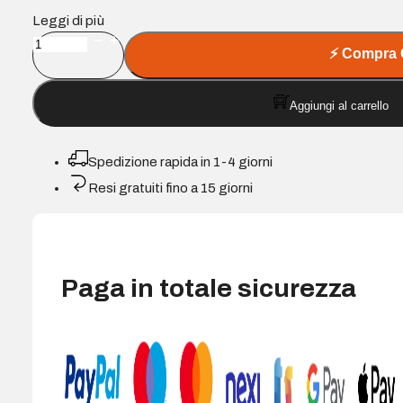
Leggi di più
Cartuccia
⚡
Compra 
Compatibile
HP
Aggiungi al carrello
CE505X/CF280X
Nero
-
Spedizione rapida in 1-4 giorni
Sostituisce
Resi gratuiti fino a 15 giorni
05X/80X
quantità
Paga in totale sicurezza