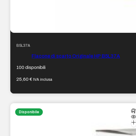
B5L37A
Flacone di scarto Originale HP B5L37A
100 disponibili
25,60
€
IVA inclusa
Disponibile