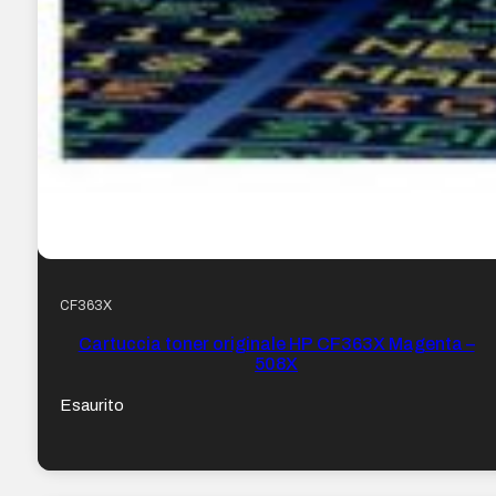
CF363X
Cartuccia toner originale HP CF363X Magenta –
508X
Esaurito