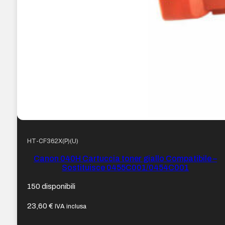
HT-CF362X(P)(U)
Canon 040H Cartuccia toner giallo Compatibile –
Sostituisce 0455C001/0454C001
150 disponibili
23,60
€
IVA inclusa