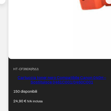
HT-CF360X(P)(U)
Cartuccia toner nero Compatibile Canon 040H –
Sostituisce 0461C001/0460C001
150 disponibili
24,90
€
IVA inclusa