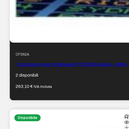
CF362A
Cartuccia toner Originale HP CF362A Giallo – 508A
2 disponibili
263,10
€
IVA inclusa
Disponibile