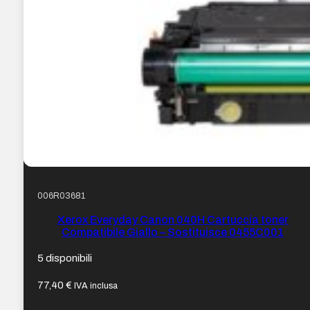
006R03681
Xerox Everyday Canon 040H Cartuccia toner
Compatibile Giallo – Sostituisce 0455C001
5 disponibili
77,40
€
IVA inclusa