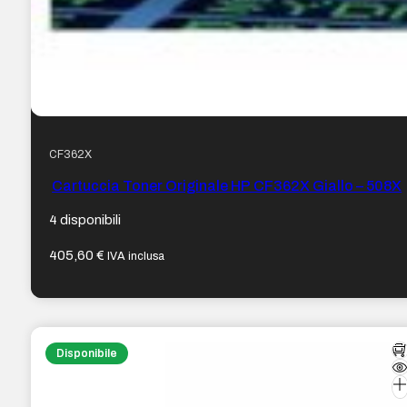
CF362X
Cartuccia Toner Originale HP CF362X Giallo – 508X
4 disponibili
405,60
€
IVA inclusa
Disponibile