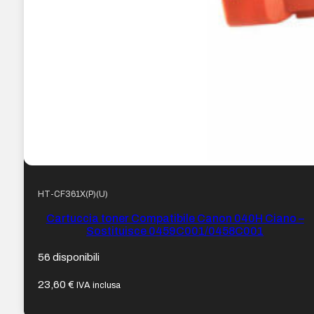
HT-CF361X(P)(U)
Cartuccia toner Compatibile Canon 040H Ciano –
Sostituisce 0459C001/0458C001
56 disponibili
23,60
€
IVA inclusa