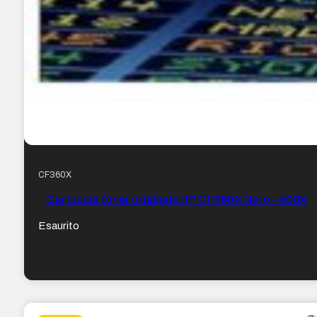
CF360X
Cartuccia toner originale HP CF360X Nero – 508X
Esaurito