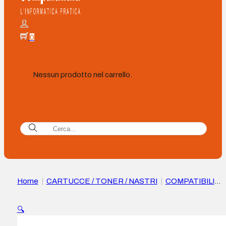
0
Nessun prodotto nel carrello.
Home
|
CARTUCCE / TONER / NASTRI
|
COMPATIBILI
|
Cartuccia Compatibile HP CF363X Magenta – Sostituisce
508X
🔍