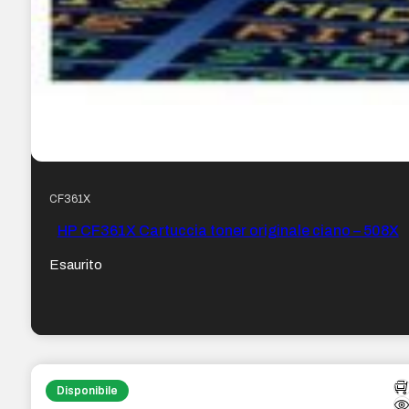
CF361X
HP CF361X Cartuccia toner originale ciano – 508X
Esaurito
Disponibile