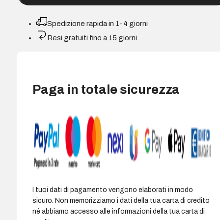
Epson
T05A3
Spedizione rapida in 1-4 giorni
Magenta
Resi gratuiti fino a 15 giorni
Compatibile
-
Sostituisce
C13T05A300
Paga in totale sicurezza
quantità
I tuoi dati di pagamento vengono elaborati in modo
sicuro. Non memorizziamo i dati della tua carta di credito
né abbiamo accesso alle informazioni della tua carta di