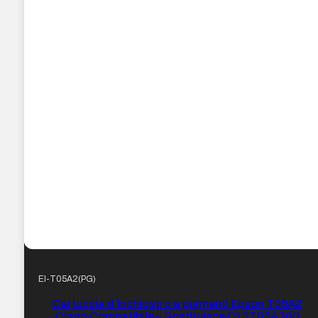
EI-T05A2(PG)
Cartuccia d’Inchiostro a pigmenti Epson T05A2
Ciano Compatibile – Sostituisce C13T05A200