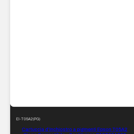
EI-T05A2(PG)
Cartuccia d’Inchiostro a pigmenti Epson T05A2