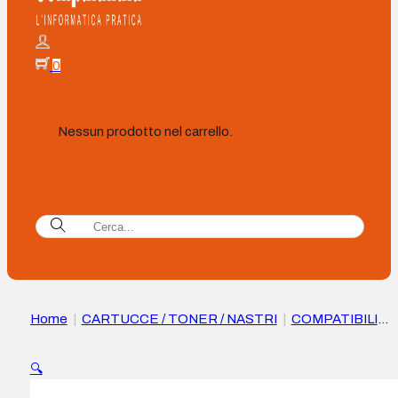
0
Nessun prodotto nel carrello.
Home
|
CARTUCCE / TONER / NASTRI
|
COMPATIBILI
|
Cartuccia d’Inchiostro a pigmenti Epson T05A3 Magenta
Compatibile – Sostituisce C13T05A300
🔍