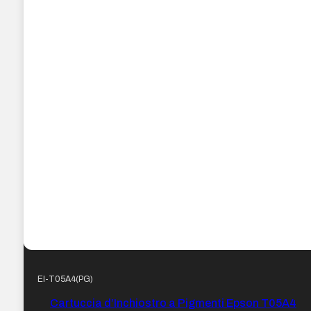
EI-T05A4(PG)
Cartuccia d’Inchiostro a Pigmenti Epson T05A4