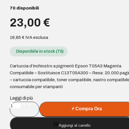
70 disponibili
23,00
€
18,85
€
IVA esclusa
Disponibile in stock (70)
Cartuccia d’Inchiostro a pigmenti Epson T05A3 Magenta
Compatibile – Sostituisce C13T05A300 – Resa: 20.000 pagi
– cartuccia compatibile, toner compatibile, nastro compatibile
consumabile per stampanti
Leggi di più
Cartuccia
⚡
Compra Ora
d'Inchiostro
a
Aggiungi al carrello
pigmenti