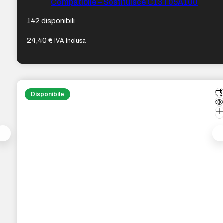
Compatibile – Sostituisce C13T05A100
142 disponibili
24,40
€
IVA inclusa
Disponibile