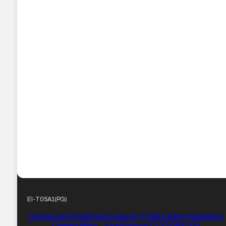
EI-T05A1(PG)
Cartuccia d’Inchiostro Epson T05A1 Nero Pigmento
Compatibile – Sostituisce C13T05A100