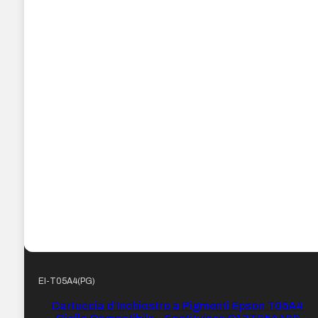
EI-T05A4(PG)
Cartuccia d’Inchiostro a Pigmenti Epson T05A4