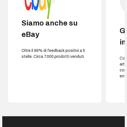
Siamo anche su
G
eBay
i
Oltre il 99% di feedback positivi a 5
stelle. Circa 7.000 prodotti venduti.
Cons
arti
con
entr