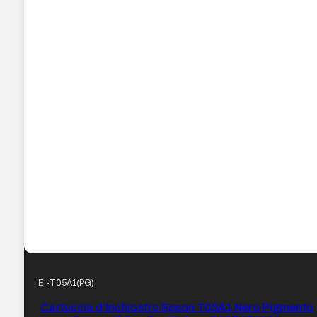
EI-T05A1(PG)
Cartuccia d’Inchiostro Epson T05A1 Nero Pigmento