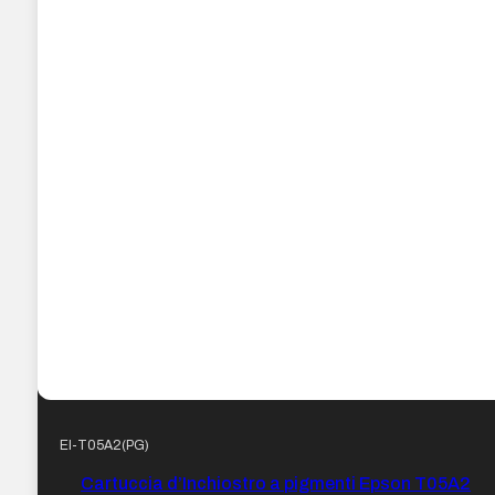
EI-T05A2(PG)
Cartuccia d’Inchiostro a pigmenti Epson T05A2