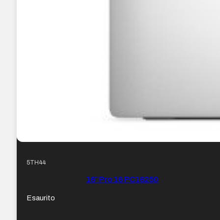
5TH44
16″ Pro 16 PC16250
Esaurito