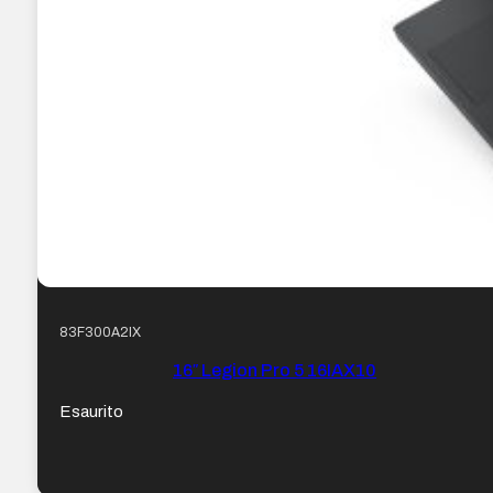
83F300A2IX
16″ Legion Pro 5 16IAX10
Esaurito