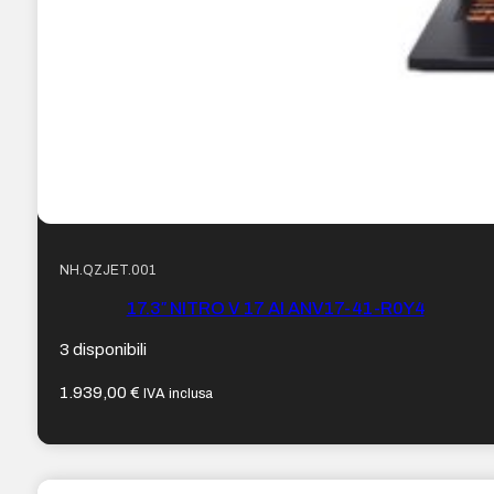
NH.QZJET.001
17.3″ NITRO V 17 AI ANV17-41-R0Y4
3 disponibili
1.939,00
€
IVA inclusa