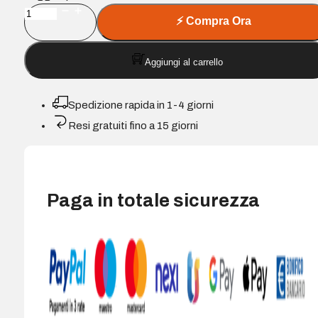
Cartuccia
⚡
Compra Ora
d'inchiostro
a
Aggiungi al carrello
pigmenti
Epson
T11D4/T11C4
Spedizione rapida in 1-4 giorni
Giallo
Resi gratuiti fino a 15 giorni
Compatibile
-
Sostituisce
C13T11D440/C13T11C440
Paga in totale sicurezza
quantità