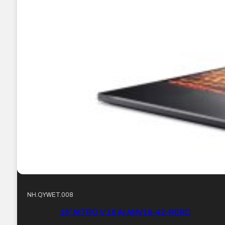
NH.QYWET.008
16″ NITRO V 16 AI ANV16-42-R0RC