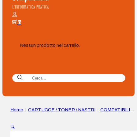
0
Nessun prodotto nel carrello.
Home
|
CARTUCCE / TONER / NASTRI
|
COMPATIBILI
|
Cartuccia d’inchiostro a pigmenti Epson T11D4/T11C4 Gial
Compatibile – Sostituisce C13T11D440/C13T11C440
🔍