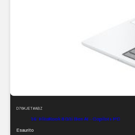
D76KJET#ABZ
16″ EliteBook 8 G1i Gen AI – Copilot+ PC
Esaurito