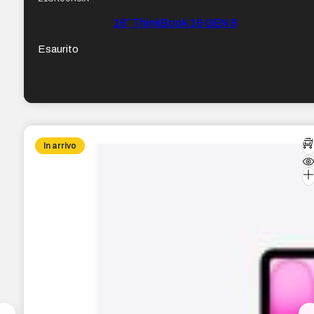
16″ ThinkBook 16 GEN 8
Esaurito
In arrivo