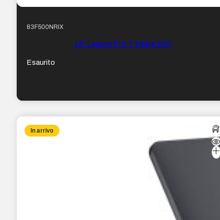
83F500NRIX
16″ Legion Pro 7 16IAX10H
Esaurito
In arrivo