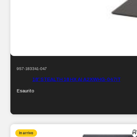
9S7-183341-047
18″ STEALTH 18 HX AI A2XWHG-047IT
Esaurito
In arrivo