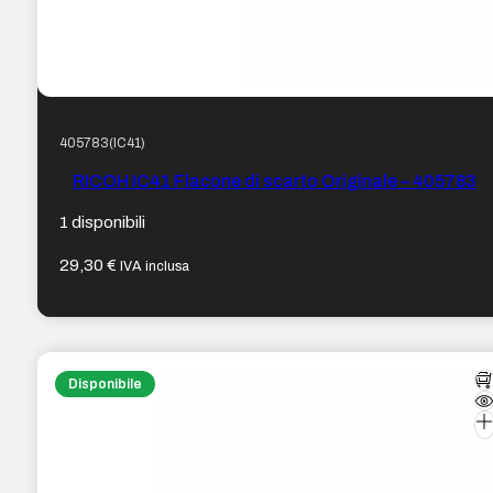
405783(IC41)
RICOH IC41 Flacone di scarto Originale – 405783
1 disponibili
29,30
€
IVA inclusa
Disponibile