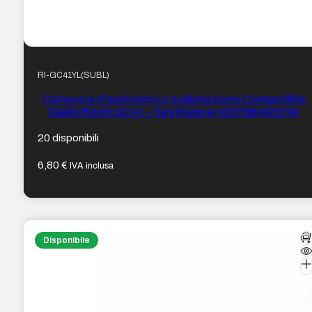
RI-GC41YL(SUBL)
Cartuccia d’Inchiostro a sublimazione Compatibile
Giallo Ricoh GC41 – Sostituisce 405768/405764
20 disponibili
6,80
€
IVA inclusa
Disponibile