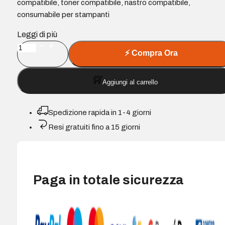
compatibile, toner compatibile, nastro compatibile,
consumabile per stampanti
Leggi di più
Cartuccia
⚡
Compra Ora
d'Inchiostro
a
Aggiungi al carrello
sublimazione
compatibile
nera
Spedizione rapida in 1-4 giorni
Ricoh
Resi gratuiti fino a 15 giorni
GC41
-
Sostituisce
405765/405761
Paga in totale sicurezza
quantità