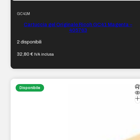
GC41M
Cartuccia gel Originale Ricoh GC41 Magenta –
405763
2 disponibili
32,80
€
IVA inclusa
Disponibile