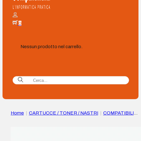
0
Nessun prodotto nel carrello.
Home
|
CARTUCCE / TONER / NASTRI
|
COMPATIBILI
|
Cartuccia d’Inchiostro a sublimazione compatibile nera Ric
GC41 – Sostituisce 405765/405761