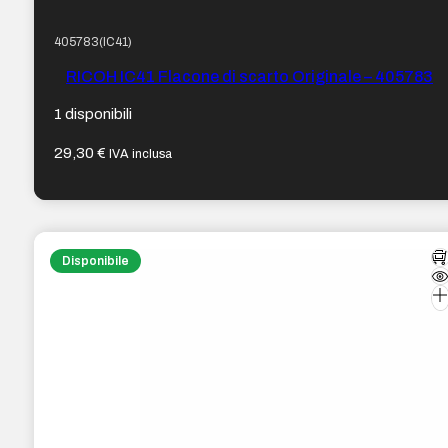
405783(IC41)
RICOH IC41 Flacone di scarto Originale – 405783
1 disponibili
29,30
€
IVA inclusa
Disponibile