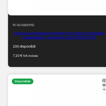
RI-GC41BK(PG)
Cartuccia d’Inchiostro Ricoh GC41 Nero a Pigmenti
Compatibile – Sostituisce 405765/405761
100 disponibili
7,10
€
IVA inclusa
Disponibile