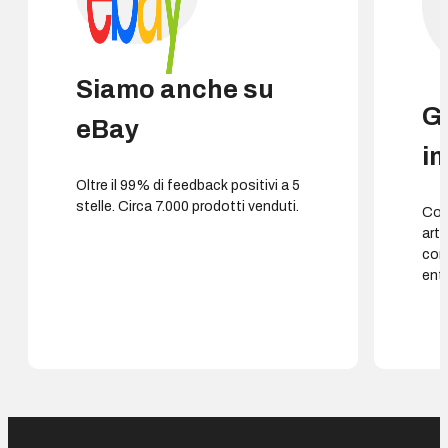
Siamo anche su
G
eBay
i
Oltre il 99% di feedback positivi a 5
stelle. Circa 7.000 prodotti venduti.
Cons
arti
con
entr