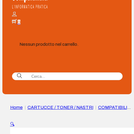
0
Nessun prodotto nel carrello.
Home
|
CARTUCCE / TONER / NASTRI
|
COMPATIBILI
|
Cartuccia d’inchiostro compatibile a colori Dell JP453/KX7
(11 Seriale) – Sostituisce 592-10276/592-10328
🔍