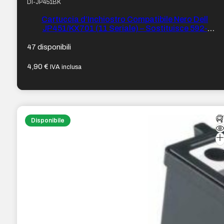
DI-JP451BK
Cartuccia d’Inchiostro Compatibile Nero Dell
JP451/KX701 (11 Seriale) – Sostituisce 592-
10275/592-10278
47 disponibili
4,90
€
IVA inclusa
Disponibile