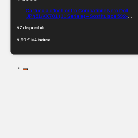
DI-JP451BK
Cartuccia d’Inchiostro Compatibile Nero Dell
JP451/KX701 (11 Seriale) – Sostituisce 592-
10275/592-10278
47 disponibili
4,90
€
IVA inclusa