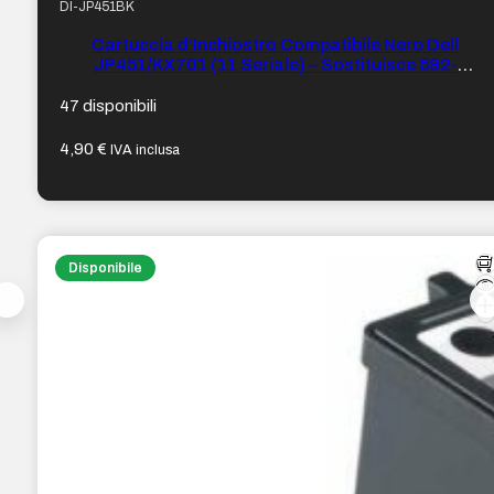
DI-JP451BK
Cartuccia d’Inchiostro Compatibile Nero Dell
JP451/KX701 (11 Seriale) – Sostituisce 592-
10275/592-10278
47 disponibili
4,90
€
IVA inclusa
Disponibile