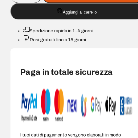
compatibile
Aggiungi al carrello
a
colori
Dell
Spedizione rapida in 1-4 giorni
JP453/KX703
Resi gratuiti fino a 15 giorni
(11
Seriale)
-
Sostituisce
Paga in totale sicurezza
592-
10276/592-
10328
quantità
I tuoi dati di pagamento vengono elaborati in modo