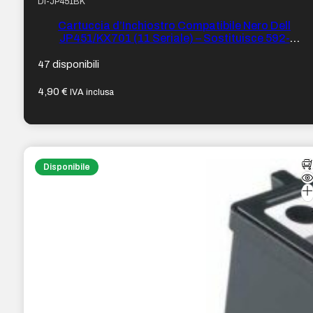
DI-JP451BK
Cartuccia d’Inchiostro Compatibile Nero Dell
JP451/KX701 (11 Seriale) – Sostituisce 592-
10275/592-10278
47 disponibili
4,90
€
IVA inclusa
Disponibile