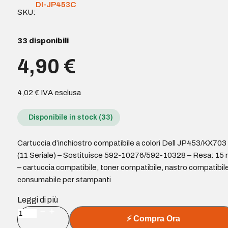
DI-JP453C
SKU:
33 disponibili
4,90
€
4,02
€
IVA esclusa
Disponibile in stock (33)
Cartuccia d’inchiostro compatibile a colori Dell JP453/KX703
(11 Seriale) – Sostituisce 592-10276/592-10328 – Resa: 15 
– cartuccia compatibile, toner compatibile, nastro compatibile
consumabile per stampanti
Leggi di più
Cartuccia
⚡
Compra Ora
d'inchiostro