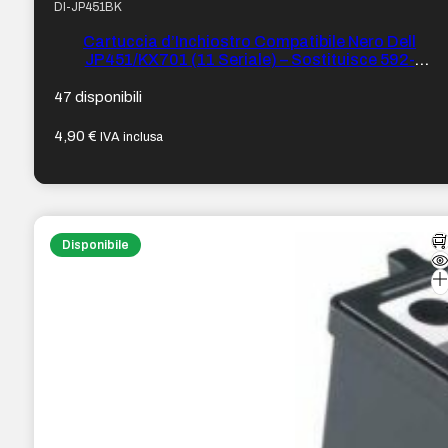
DI-JP451BK
Cartuccia d’Inchiostro Compatibile Nero Dell
JP451/KX701 (11 Seriale) – Sostituisce 592-
10275/592-10278
47 disponibili
4,90
€
IVA inclusa
Disponibile