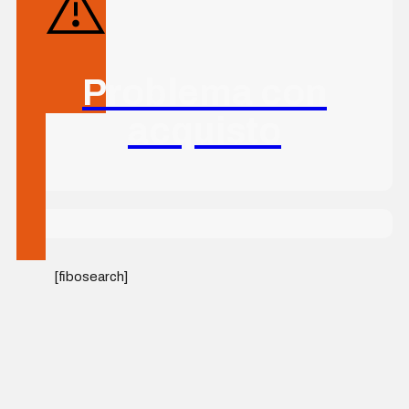
Problema con
acquisto
[fibosearch]