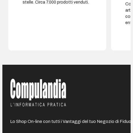
stelle. Circa 7.000 prodotti venduti.
Cons
arti
con
entr
Lo Shop On-line con tutti i Vantaggi del tuo Negozio di Fiduci