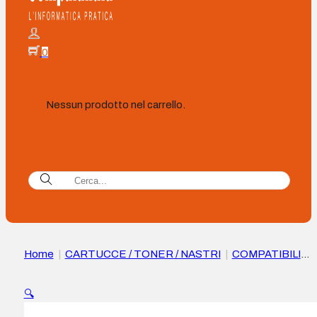
0
Nessun prodotto nel carrello.
Home
|
CARTUCCE / TONER / NASTRI
|
COMPATIBILI
|
Cartuccia d’Inchiostro Compatibile Canon BJI643 Giallo
🔍