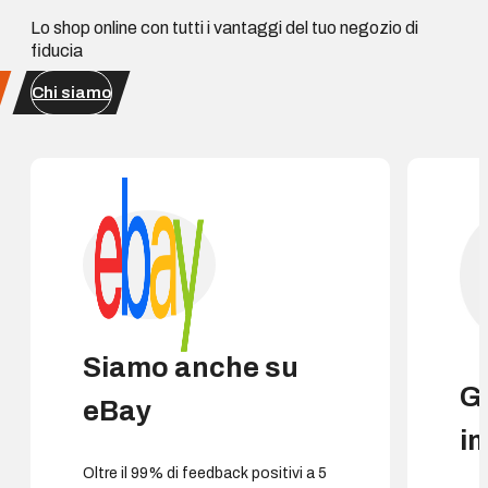
Lo shop online con tutti i vantaggi del tuo negozio di
fiducia
Chi siamo
Siamo anche su
G
eBay
i
Oltre il 99% di feedback positivi a 5