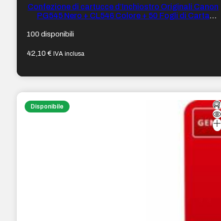
Confezione di cartucce d’Inchiostro Originali Canon
PG545 Nero + CL546 Colore + 50 Fogli di Carta
Fotografica – 8287B008/8287B006/8287B005
100 disponibili
42,10
€
IVA inclusa
Disponibile