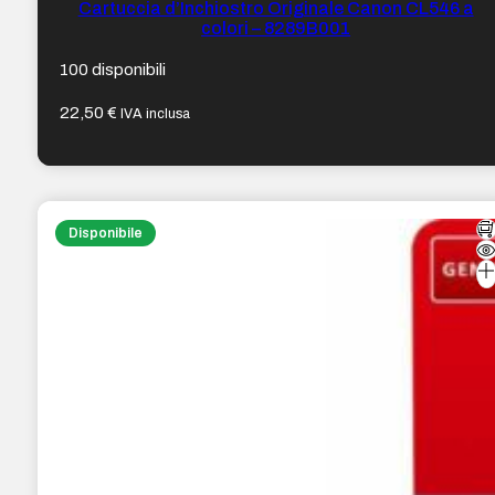
Cartuccia d’Inchiostro Originale Canon CL546 a
colori – 8289B001
100 disponibili
22,50
€
IVA inclusa
Disponibile