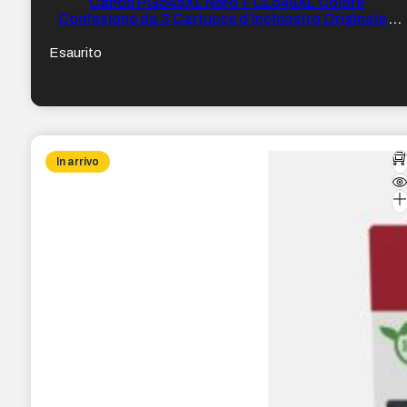
Canon PG545XL Nero + CL546XL Colore
Confezione da 3 Cartucce d’Inchiostro Originale –
8286B013
Esaurito
In arrivo