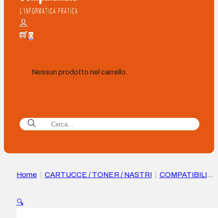
0
Nessun prodotto nel carrello.
Home
|
CARTUCCE / TONER / NASTRI
|
COMPATIBILI
|
Cartuccia d’Inchiostro Compatibile Canon PG545XL Nero 
Sostituisce 8286B001/8287B001
🔍