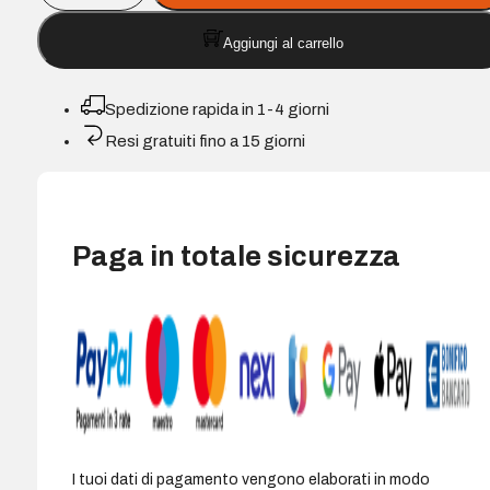
Compatibile
Aggiungi al carrello
Canon
PG545XL
Nero
Spedizione rapida in 1-4 giorni
-
Resi gratuiti fino a 15 giorni
Sostituisce
8286B001/8287B001
quantità
Paga in totale sicurezza
I tuoi dati di pagamento vengono elaborati in modo