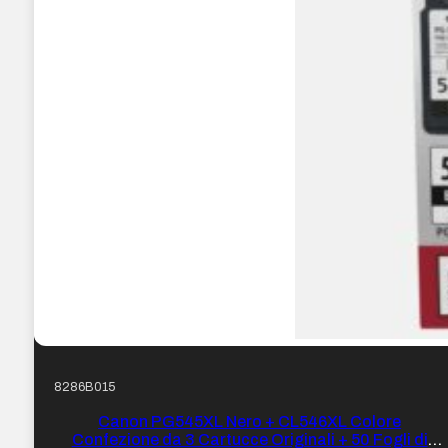
8286B015
Canon PG545XL Nero + CL546XL Colore
Confezione da 3 Cartucce Originali + 50 Fogli di