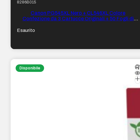
8286B015
Canon PG545XL Nero + CL546XL Colore
Confezione da 3 Cartucce Originali + 50 Fogli di
Carta Fotografica – 8286B015
Esaurito
Disponibile