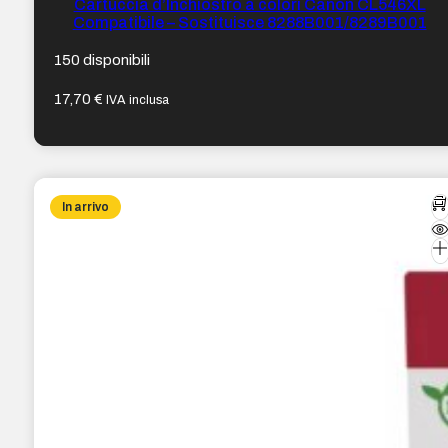
Cartuccia d’Inchiostro a colori Canon CL546XL
Compatibile – Sostituisce 8288B001/8289B001
150 disponibili
17,70
€
IVA inclusa
In arrivo