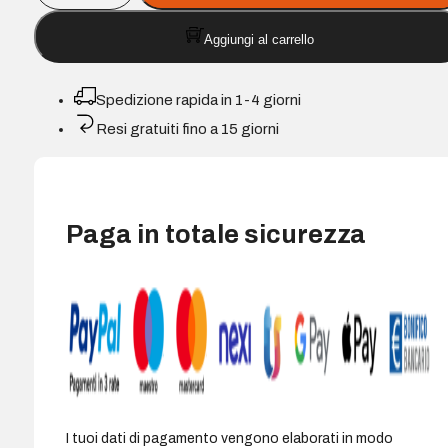
Compatibile
Aggiungi al carrello
Epson
T0461
Nero
Spedizione rapida in 1-4 giorni
-
Resi gratuiti fino a 15 giorni
Sostituisce
C13T04444010
quantità
Paga in totale sicurezza
I tuoi dati di pagamento vengono elaborati in modo