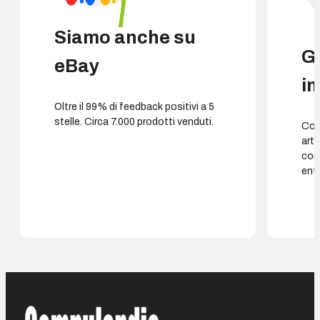
Siamo anche su
G
eBay
i
Oltre il 99% di feedback positivi a 5
stelle. Circa 7.000 prodotti venduti.
Cons
arti
con
entr