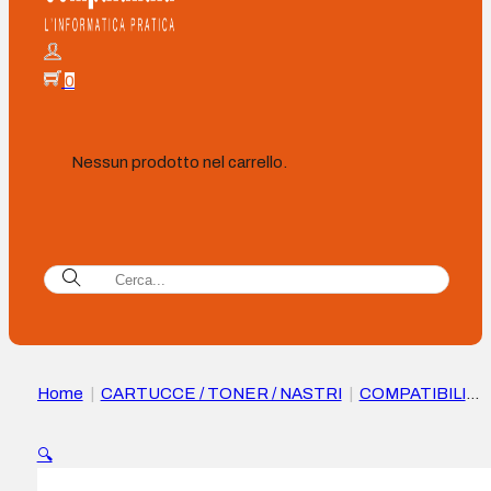
0
Nessun prodotto nel carrello.
Home
|
CARTUCCE / TONER / NASTRI
|
COMPATIBILI
|
Cartuccia d’Inchiostro Compatibile Epson T0461 Nero –
Sostituisce C13T04444010
🔍