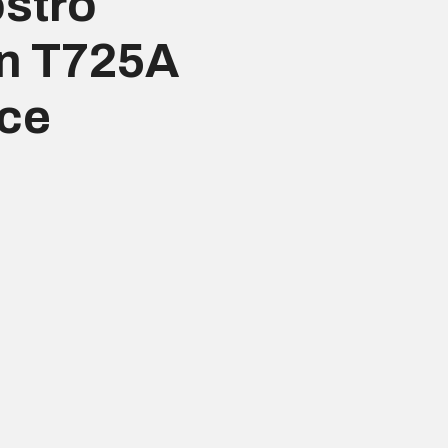
ostro
n T725A
sce