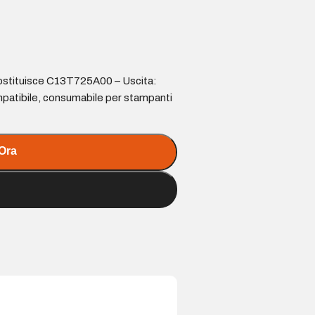
ostituisce C13T725A00 – Uscita:
mpatibile, consumabile per stampanti
Ora