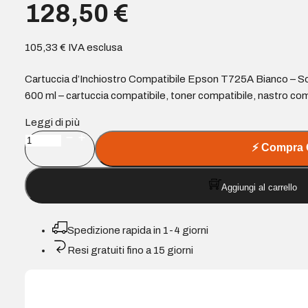
128,50
€
105,33
€
IVA esclusa
Cartuccia d’Inchiostro Compatibile Epson T725A Bianco – S
600 ml – cartuccia compatibile, toner compatibile, nastro co
Leggi di più
Cartuccia
⚡
Compra 
d'Inchiostro
Compatibile
Aggiungi al carrello
Epson
T725A
Bianco
Spedizione rapida in 1-4 giorni
-
Resi gratuiti fino a 15 giorni
Sostituisce
C13T725A00
quantità