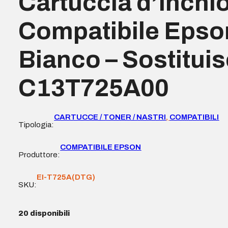
Cartuccia d’Inchi
Compatibile Epso
Bianco – Sostitui
C13T725A00
CARTUCCE / TONER / NASTRI
,
COMPATIBILI
Tipologia:
COMPATIBILE EPSON
Produttore:
EI-T725A(DTG)
SKU:
20 disponibili