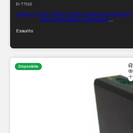
EI-T7012
Epson T7012/T7022/T7032 Cartuccia d’inchiostro
ciano compatibile – Sostituisce
C13T70124010/C13T70224010/C13T70324010
Esaurito
Disponibile