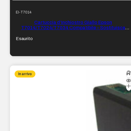
EI-T7014
Cartuccia d’Inchiostro Giallo Epson
T7014/T7024/T7034 Compatibile – Sostituisce
C13T70144010/C13T70244010/C13T70344010/C
Esaurito
In arrivo