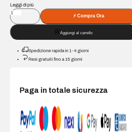
Leggi di più
Cartuccia
⚡
Compra Ora
d'inchiostro
Epson
Aggiungi al carrello
T7011/T7021/T7031
Nero
Compatibile
Spedizione rapida in 1-4 giorni
-
Resi gratuiti fino a 15 giorni
Sostituisce
C13T70114010/C13T70214010/C13T70314010
quantità
Paga in totale sicurezza