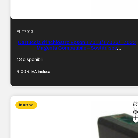
EI-T7013
Cartuccia d’inchiostro Epson T7013/T7023/T7033
Magenta Compatibile – Sostituisce
C13T70134010/C13T70234010/C13T70334010
13 disponibili
4,00
€
IVA inclusa
In arrivo