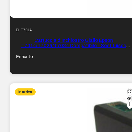
EI-T7014
Cartuccia d’Inchiostro Giallo Epson
T7014/T7024/T7034 Compatibile – Sostituisce
C13T70144010/C13T70244010/C13T70344010/C
Esaurito
In arrivo