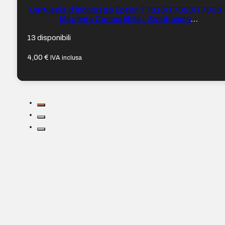
Cartuccia d’inchiostro Epson T7013/T7023/T7033
Magenta Compatibile – Sostituisce
C13T70134010/C13T70234010/C13T70334010
13 disponibili
4,00
€
IVA inclusa