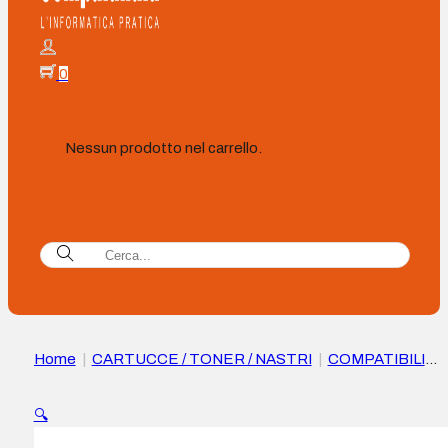
0
Nessun prodotto nel carrello.
Home
|
CARTUCCE / TONER / NASTRI
|
COMPATIBILI
|
Cartuccia d’inchiostro Epson T7011/T7021/T7031 Nero
Compatibile – Sostituisce
🔍
C13T70114010/C13T70214010/C13T70314010