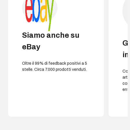
Siamo anche su
G
eBay
i
Oltre il 99% di feedback positivi a 5
stelle. Circa 7.000 prodotti venduti.
Cons
arti
con
entr