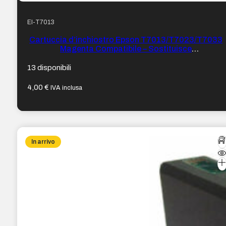
EI-T7013
Cartuccia d’inchiostro Epson T7013/T7023/T7033
Magenta Compatibile – Sostituisce
C13T70134010/C13T70234010/C13T70334010
13 disponibili
4,00
€
IVA inclusa
In arrivo