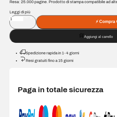
Resa: 25.000 pagine. Prodotto di stampa compatibile ad alte
Leggi di più
Cartuccia
⚡
Compra 
toner
Compatibile
Aggiungi al carrello
Canon
039H
nero
Spedizione rapida in 1-4 giorni
-
Resi gratuiti fino a 15 giorni
Sostituisce
0288C001
quantità
Paga in totale sicurezza