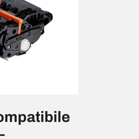
ompatibile
–