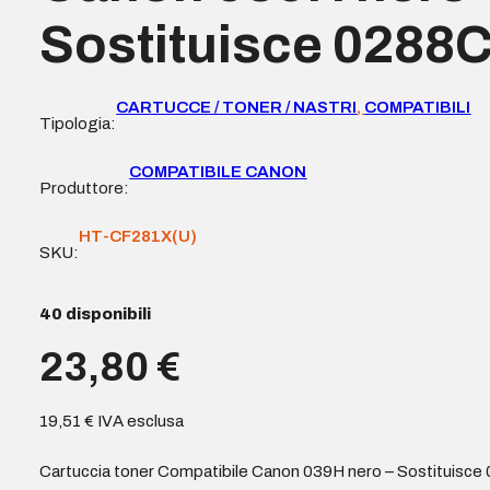
Sostituisce 0288
CARTUCCE / TONER / NASTRI
,
COMPATIBILI
Tipologia:
COMPATIBILE CANON
Produttore:
HT-CF281X(U)
SKU:
40 disponibili
23,80
€
19,51
€
IVA esclusa
Cartuccia toner Compatibile Canon 039H nero – Sostituisce