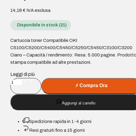
14,18
€
IVA esclusa
Disponibile in stock (21)
Cartuccia toner Compatibile OKI
C5100/C5200/C5400/C5450/C5250/C5450/C3100/C3200
Ciano – Capacità / rendimento: Resa: 5.000 pagine. Prodotto
stampa compatibile ad alte prestazioni.
Leggi di più
Cartuccia
⚡
Compra Ora
toner
Compatibile
Aggiungi al carrello
OKI
C5100/C5200/C5400/C5450/C5250/C5450/C3100/C3200
Ciano
Spedizione rapida in 1-4 giorni
quantità
Resi gratuiti fino a 15 giorni