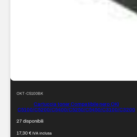
OKT-C5100BK
Cartuccia toner Compatibile nero OKI
C5100/C5200/C5400/C5250/C5450/C3100/C3200
27 disponibili
17,30
€
IVA inclusa