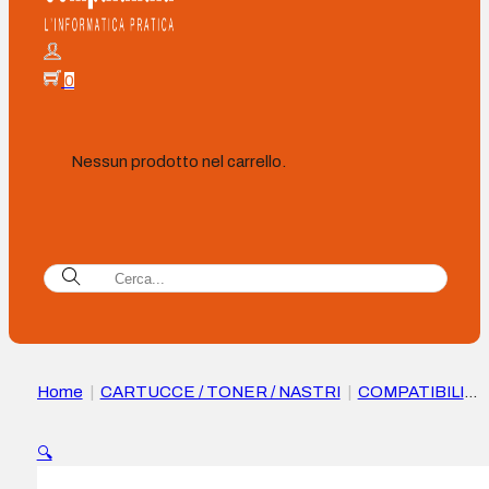
0
Nessun prodotto nel carrello.
Home
|
CARTUCCE / TONER / NASTRI
|
COMPATIBILI
|
Cartuccia toner Compatibile OKI
C5100/C5200/C5400/C5450/C5250/C5450/C3100/C3200
🔍
Ciano