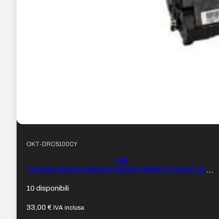
OKT-DRC5100CY
OKI
C5100/C5200/C5400/C5250/C5450/C3100/C3200
Ciano Compatibile Immagine Drum – Sostituisce
42126607/42126672/42126643/42126664 (Drum)
10 disponibili
33,00
€
IVA inclusa