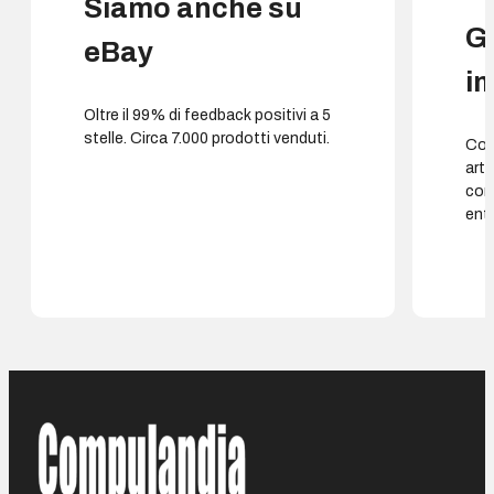
Siamo anche su
G
eBay
i
Oltre il 99% di feedback positivi a 5
stelle. Circa 7.000 prodotti venduti.
Cons
arti
con
entr