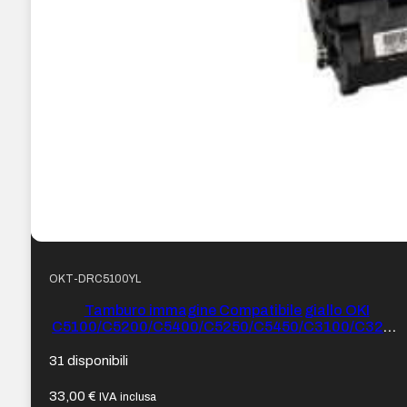
OKT-DRC5100YL
Tamburo immagine Compatibile giallo OKI
C5100/C5200/C5400/C5250/C5450/C3100/C3200
– Sostituisce
42126605/42126670/42126641/42126662 (Drum)
31 disponibili
33,00
€
IVA inclusa