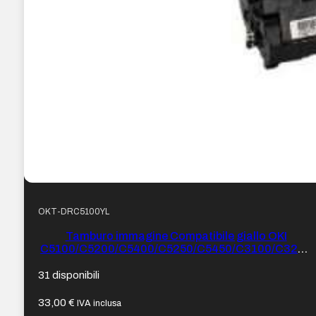
OKT-DRC5100YL
Tamburo immagine Compatibile giallo OKI
C5100/C5200/C5400/C5250/C5450/C3100/C3200
– Sostituisce
42126605/42126670/42126641/42126662 (Drum)
31 disponibili
33,00
€
IVA inclusa