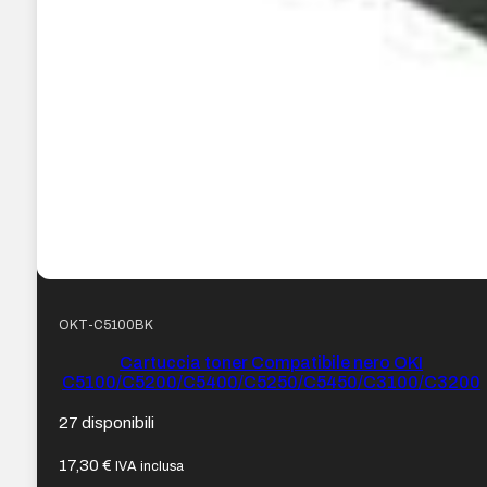
OKT-C5100BK
Cartuccia toner Compatibile nero OKI
C5100/C5200/C5400/C5250/C5450/C3100/C3200
27 disponibili
17,30
€
IVA inclusa