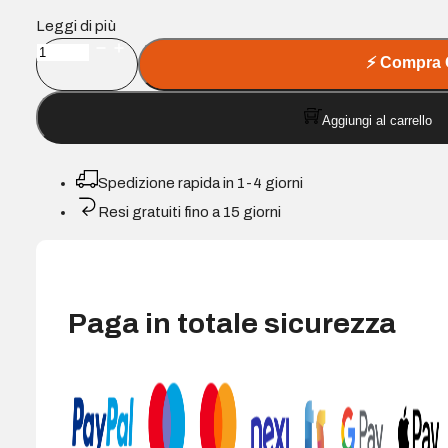
Leggi di più
Cartuccia
⚡
Compra 
toner
Compatibile
Aggiungi al carrello
OKI
C5100/C5200/C5400/C5450/C5250/C5450/C3100/C3200
Magenta
Spedizione rapida in 1-4 giorni
quantità
Resi gratuiti fino a 15 giorni
Paga in totale sicurezza