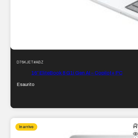
D76KJET#ABZ
16″ EliteBook 8 G1i Gen AI – Copilot+ PC
Esaurito
In arrivo