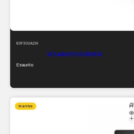
83F300A2IX
16″ Legion Pro 5 16IAX10
Esaurito
In arrivo