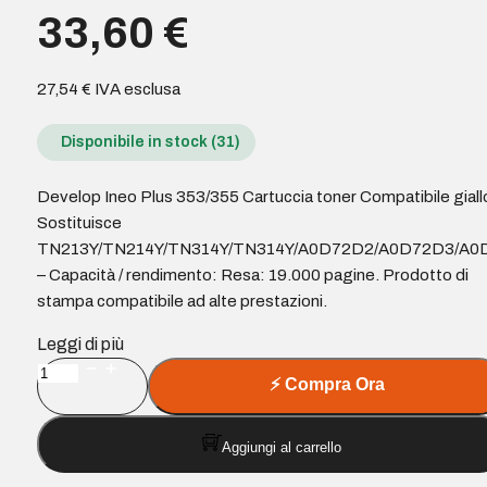
33,60
€
27,54
€
IVA esclusa
Disponibile in stock (31)
Develop Ineo Plus 353/355 Cartuccia toner Compatibile giall
Sostituisce
TN213Y/TN214Y/TN314Y/TN314Y/A0D72D2/A0D72D3/A0
– Capacità / rendimento: Resa: 19.000 pagine. Prodotto di
stampa compatibile ad alte prestazioni.
Leggi di più
Develop
⚡
Compra Ora
Ineo
Plus
Aggiungi al carrello
353/355
Cartuccia