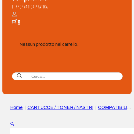
0
Nessun prodotto nel carrello.
Home
|
CARTUCCE / TONER / NASTRI
|
COMPATIBILI
|
Develop Ineo Plus 353/355 Cartuccia toner Compatibile
giallo – Sostituisce
🔍
TN213Y/TN214Y/TN314Y/TN314Y/A0D72D2/A0D72D3/A0