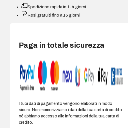
toner
Spedizione rapida in 1-4 giorni
Compatibile
Resi gratuiti fino a 15 giorni
giallo
-
Sostituisce
TN213Y/TN214Y/TN314Y/TN314Y/A0D72D2/A0D72D3/A0
Paga in totale sicurezza
quantità
I tuoi dati di pagamento vengono elaborati in modo
sicuro. Non memorizziamo i dati della tua carta di credito
né abbiamo accesso alle informazioni della tua carta di
credito.