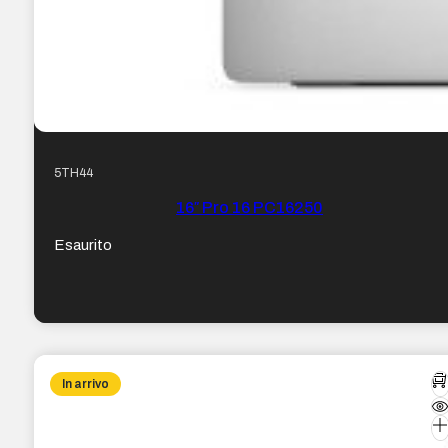
5TH44
16″ Pro 16 PC16250
Esaurito
In arrivo