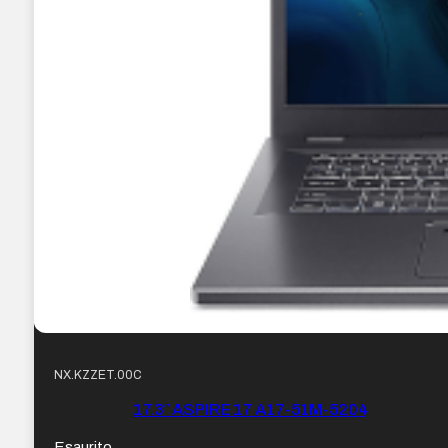
NX.KZZET.00C
17.3″ ASPIRE 17 A17-51M-5204
Esaurito