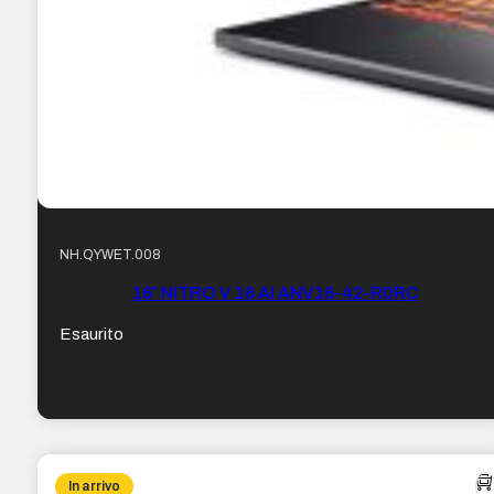
NH.QYWET.008
16″ NITRO V 16 AI ANV16-42-R0RC
Esaurito
In arrivo