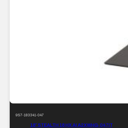
9S7-183341-047
18″ STEALTH 18 HX AI A2XWHG-047IT