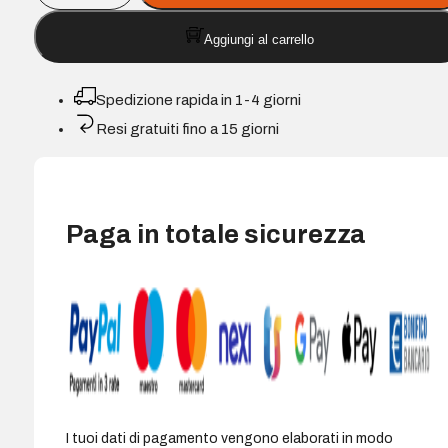
Nero
Aggiungi al carrello
Cartuccia
d'Inchiostro
compatibile
Spedizione rapida in 1-4 giorni
-
Resi gratuiti fino a 15 giorni
Sostituisce
C13T00740110
quantità
Paga in totale sicurezza
I tuoi dati di pagamento vengono elaborati in modo