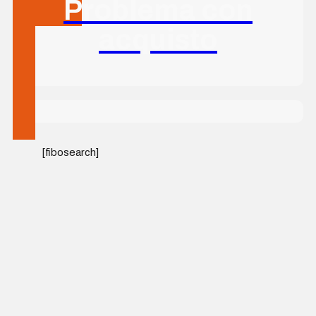
Problema con
acquisto
[fibosearch]