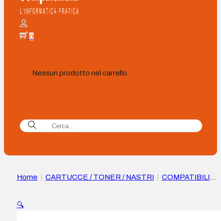
0
Nessun prodotto nel carrello.
Home
|
CARTUCCE / TONER / NASTRI
|
COMPATIBILI
|
Epson T007 Nero Cartuccia d’Inchiostro compatibile –
Sostituisce C13T00740110
🔍