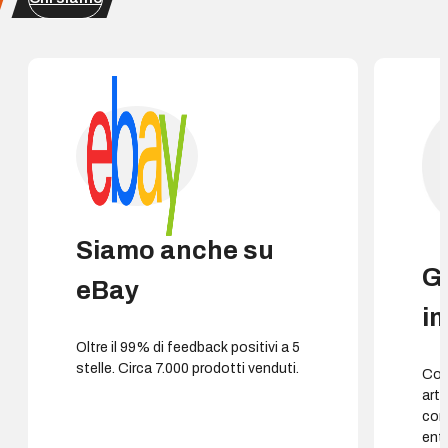
Siamo anche su
G
eBay
i
Oltre il 99% di feedback positivi a 5
stelle. Circa 7.000 prodotti venduti.
Cons
arti
con
entr