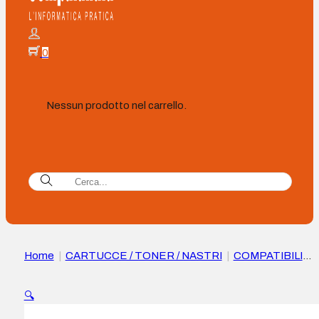
0
Nessun prodotto nel carrello.
Home
|
CARTUCCE / TONER / NASTRI
|
COMPATIBILI
|
Xerox Everyday Brother DR2300 Tamburo immagine
Compatibile (tamburo) – 006R04751/006R03555
🔍