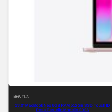
MHFJ4T/A
13,0″ MacBook Neo 8GB RAM 512GB SSD Touch ID
Rosa Pastello Modello 2026