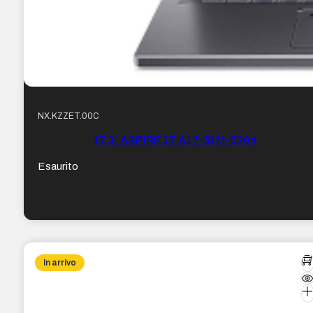
NX.KZZET.00C
17.3″ ASPIRE 17 A17-51M-5204
Esaurito
In arrivo