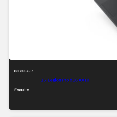
83F300A2IX
16″ Legion Pro 5 16IAX10
Esaurito