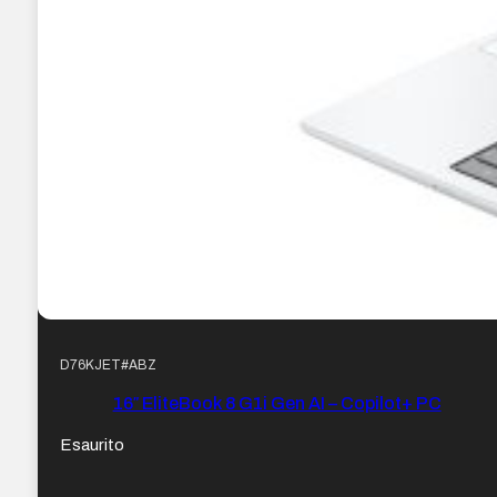
D76KJET#ABZ
16″ EliteBook 8 G1i Gen AI – Copilot+ PC
Esaurito