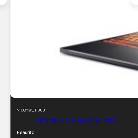
NH.QYWET.008
16″ NITRO V 16 AI ANV16-42-R0RC
Esaurito