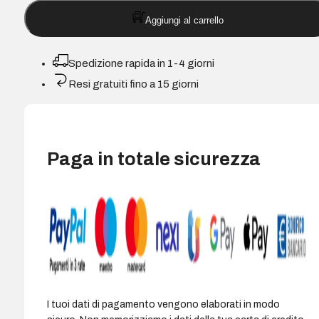
Brother
Aggiungi al carrello
DR2300
Tamburo
immagine
Spedizione rapida in 1-4 giorni
Compatibile
Resi gratuiti fino a 15 giorni
(tamburo)
-
006R04751/006R03555
quantità
Paga in totale sicurezza
I tuoi dati di pagamento vengono elaborati in modo