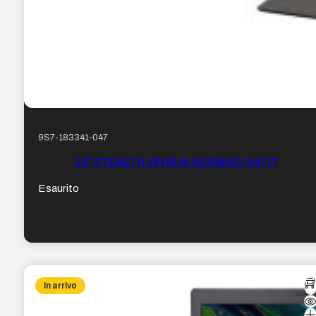
9S7-183341-047
18″ STEALTH 18 HX AI A2XWHG-047IT
Esaurito
In arrivo