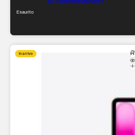
16″ ThinkPad P16s Gen 4
Esaurito
In arrivo