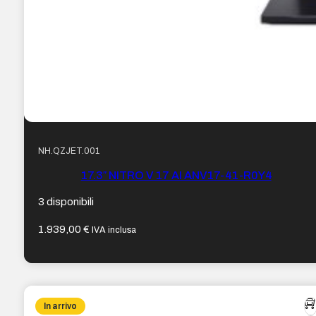
NH.QZJET.001
17.3″ NITRO V 17 AI ANV17-41-R0Y4
3 disponibili
1.939,00
€
IVA inclusa
In arrivo