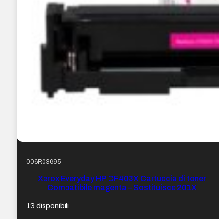
006R03695
Xerox Everyday HP CF403X Cartuccia di toner
Compatibile magenta – Sostituisce 201X
13 disponibili