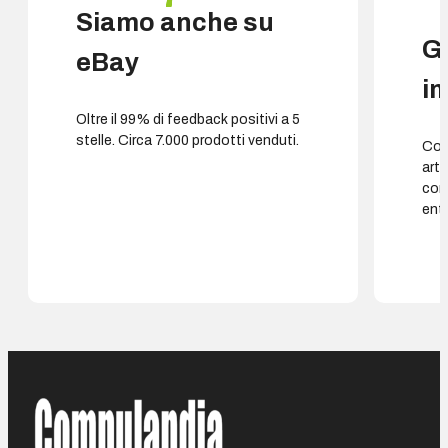
Siamo anche su
G
eBay
i
Oltre il 99% di feedback positivi a 5
stelle. Circa 7.000 prodotti venduti.
Cons
arti
con
entr