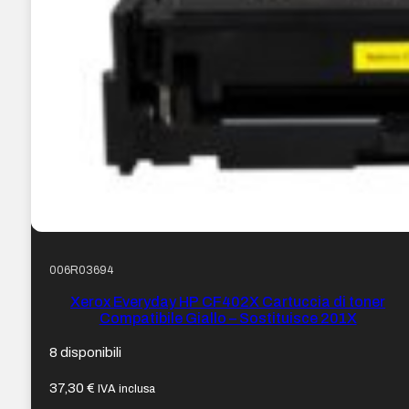
006R03694
Xerox Everyday HP CF402X Cartuccia di toner
Compatibile Giallo – Sostituisce 201X
8 disponibili
37,30
€
IVA inclusa