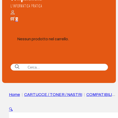
0
Nessun prodotto nel carrello.
Home
|
CARTUCCE / TONER / NASTRI
|
COMPATIBILI
|
Xerox Everyday Canon 045H Cartuccia toner Compatibile
ciano – Sostituisce 1245C002
🔍