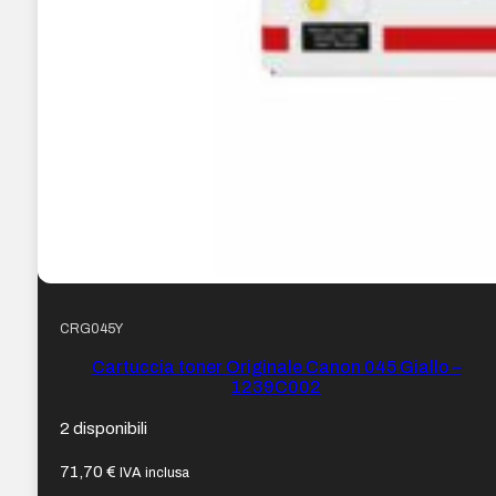
CRG045Y
Cartuccia toner Originale Canon 045 Giallo –
1239C002
2 disponibili
71,70
€
IVA inclusa