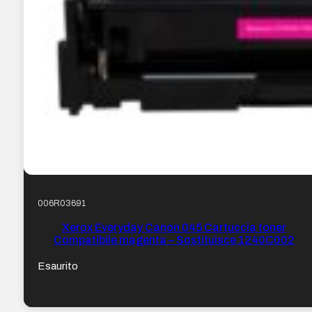
006R03691
Xerox Everyday Canon 045 Cartuccia toner
Compatibile magenta – Sostituisce 1240C002
Esaurito