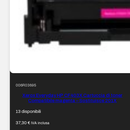
006R03695
Xerox Everyday HP CF403X Cartuccia di toner
Compatibile magenta – Sostituisce 201X
13 disponibili
37,30
€
IVA inclusa