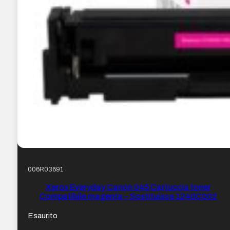
006R03691
Xerox Everyday Canon 045 Cartuccia toner
Compatibile magenta – Sostituisce 1240C002
Esaurito