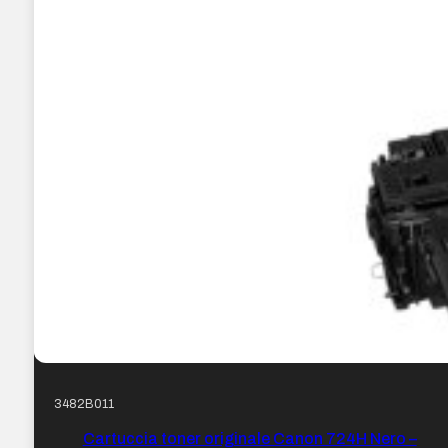
3482B011
Cartuccia toner originale Canon 724H Nero –