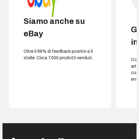
Siamo anche su
G
eBay
i
Oltre il 99% di feedback positivi a 5
stelle. Circa 7.000 prodotti venduti.
Cons
arti
con
entr