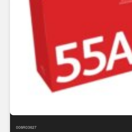
006R03627