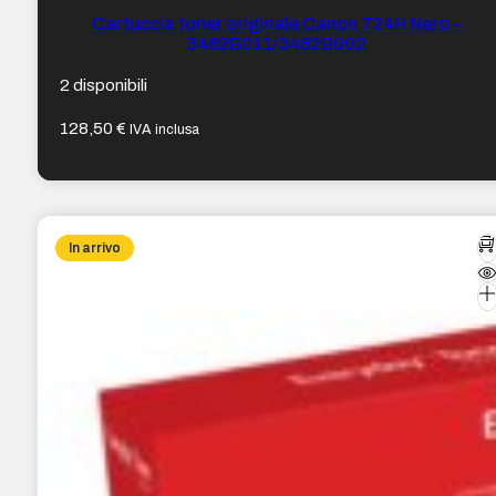
Cartuccia toner originale Canon 724H Nero –
3482B011/3482B002
2 disponibili
128,50
€
IVA inclusa
In arrivo