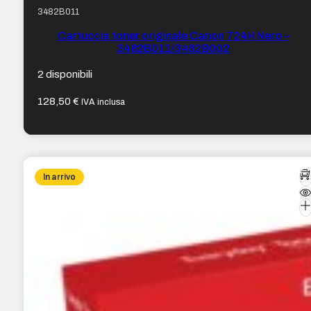
3482B011
Cartuccia toner originale Canon 724H Nero –
3482B011/3482B002
2 disponibili
128,50
€
IVA inclusa
In arrivo