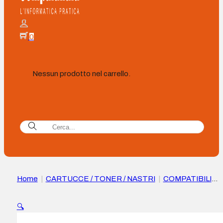
0
Nessun prodotto nel carrello.
Home
|
CARTUCCE / TONER / NASTRI
|
COMPATIBILI
|
Xerox Everyday HP CE255X Cartuccia toner Compatibile
nera – Sostituisce 55X
🔍