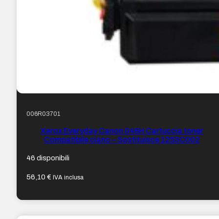
006R03701
Xerox Everyday Canon 046H Cartuccia toner
Compatibile ciano – Sostituisce 1253C002
46 disponibili
56,10
€
IVA inclusa