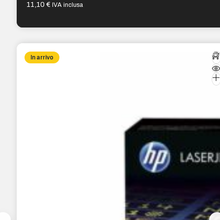
11,10
€
IVA inclusa
In arrivo