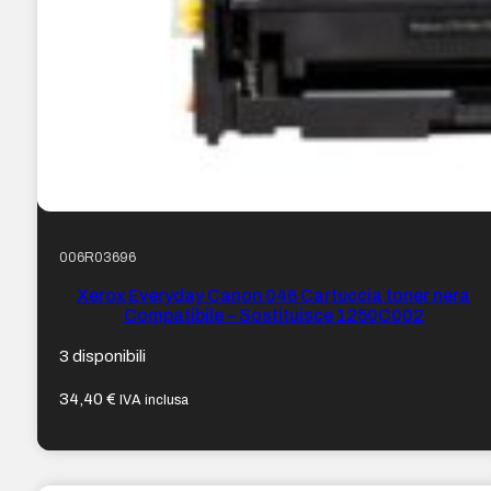
006R03696
Xerox Everyday Canon 046 Cartuccia toner nera
Compatibile – Sostituisce 1250C002
3 disponibili
34,40
€
IVA inclusa