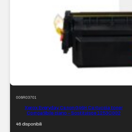
006R03701
Xerox Everyday Canon 046H Cartuccia toner
Compatibile ciano – Sostituisce 1253C002
46 disponibili