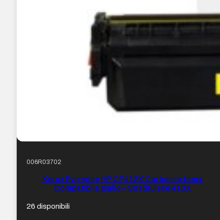
006R03702
Xerox Everyday HP CF412X Cartuccia toner
Compatibile giallo – Sostituisce 410X
26 disponibili