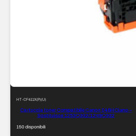
HT-CF411X(P)(U)
Cartuccia toner Compatibile Canon 046H Ciano –
Sostituisce 1253C002/1249C002
150 disponibili