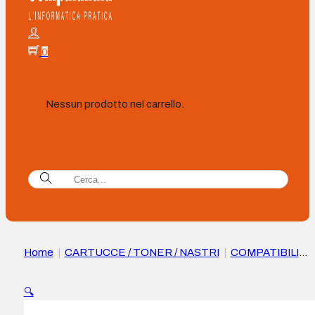
0
Nessun prodotto nel carrello.
Home
|
CARTUCCE / TONER / NASTRI
|
COMPATIBILI
|
Xerox Everyday HP CF411A Cartuccia toner Compatibile
ciano – Sostituisce 410A
🔍