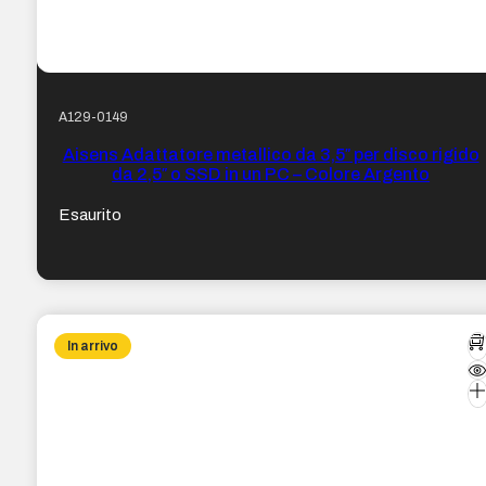
A129-0149
Aisens Adattatore metallico da 3,5″ per disco rigido
da 2,5″ o SSD in un PC – Colore Argento
Esaurito
In arrivo