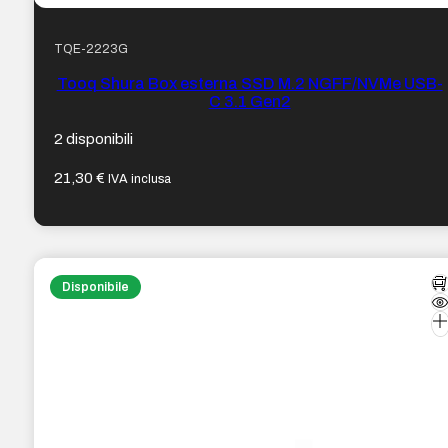
TQE-2223G
Tooq Shura Box esterna SSD M.2 NGFF/NVMe USB-
C 3.1 Gen2
2 disponibili
21,30
€
IVA inclusa
Disponibile