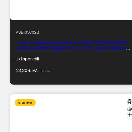
ASE-35C02B
Aisens Adattatore SATA a USB-C USB 3.0/USB3.1
GEN1 per dischi rigidi da 2,5″ e 3,5″ con alimentatore
– Colore Nero
1 disponibili
13,30
€
IVA inclusa
In arrivo