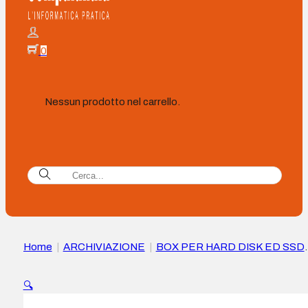
0
Nessun prodotto nel carrello.
Home
|
ARCHIVIAZIONE
|
BOX PER HARD DISK ED SSD
|
Aisens Box esterna M.2 (NGFF) Asm2-029Gr NVME a
USB3.2 Gen2
🔍