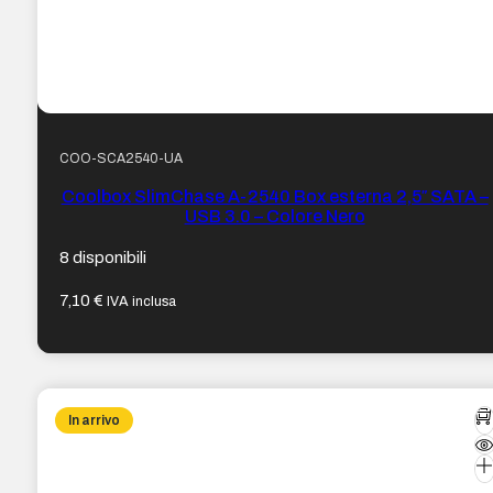
COO-SCA2540-UA
Coolbox SlimChase A-2540 Box esterna 2,5″ SATA –
USB 3.0 – Colore Nero
8 disponibili
7,10
€
IVA inclusa
In arrivo