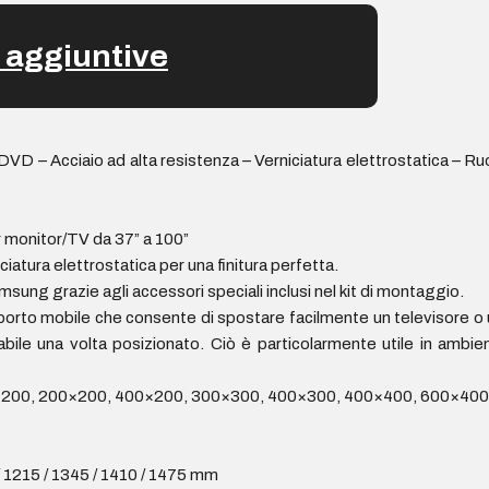
 aggiuntive
DVD – Acciaio ad alta resistenza – Verniciatura elettrostatica
 monitor/TV da 37” a 100”
ciatura elettrostatica per una finitura perfetta.
msung grazie agli accessori speciali inclusi nel kit di montaggio.
orto mobile che consente di spostare facilmente un televisore o uno
stabile una volta posizionato. Ciò è particolarmente utile in amb
200, 200×200, 400×200, 300×300, 400×300, 400×400, 600×40
 / 1215 / 1345 / 1410 / 1475 mm