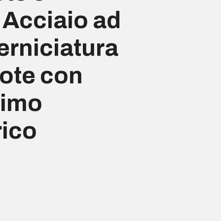
 Acciaio ad
Verniciatura
uote con
simo
ico