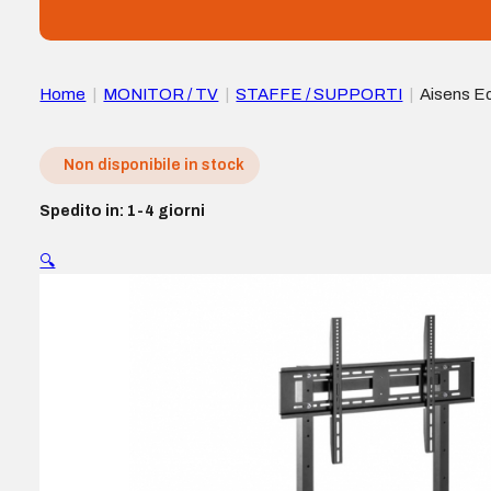
Home
|
MONITOR / TV
|
STAFFE / SUPPORTI
|
Aisens Ec
Vesa massimo 800×600 mm – Carico massimo 150 kg
Non disponibile in stock
Spedito in: 1-4 giorni
🔍