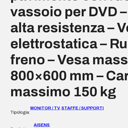
vassoio per DVD –
alta resistenza – 
elettrostatica – R
freno – Vesa mas
800×600 mm – Car
massimo 150 kg
MONITOR / TV
,
STAFFE / SUPPORTI
Tipologia:
AISENS