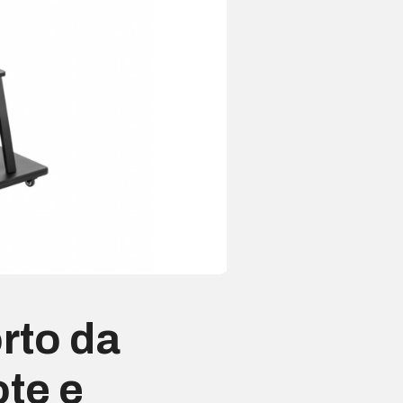
rto da
te e