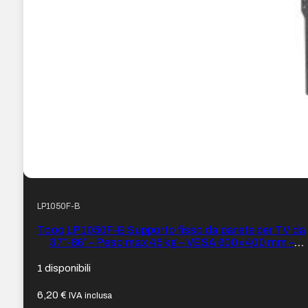
LP1050F-B
Tooq LP1050F-B Supporto fisso da parete per TV da
37″-86″ – Peso max 45 kg – VESA 600×400 mm –
Colore Nero
1 disponibili
6,20
€
IVA inclusa