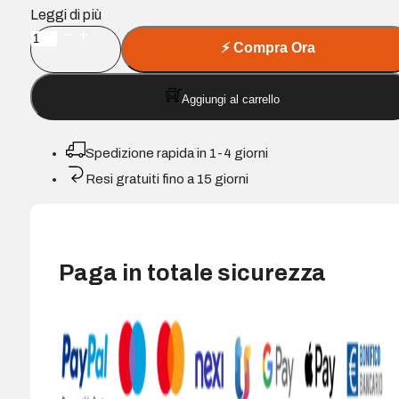
Leggi di più
Aisens
⚡
Compra Ora
Supporto
da
Aggiungi al carrello
pavimento
Pro
per
Spedizione rapida in 1-4 giorni
schermi
Resi gratuiti fino a 15 giorni
interattivi/TV
da
50
a
Paga in totale sicurezza
86"
-
Vassoio
multiuso
-
Peso