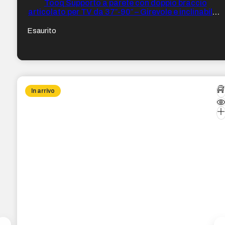
Tooq Supporto a parete con doppio braccio
articolato per TV da 37″-90″ – Girevole e inclinabile –
Peso max 75 kg – VESA 800 x 400 mm – Colore Nero
Esaurito
In arrivo