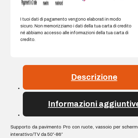
max.
120
kg
I tuoi dati di pagamento vengono elaborati in modo
-
sicuro. Non memorizziamo i dati della tua carta di credito
Colore
né abbiamo accesso alle informazioni della tua carta di
Nero
credito.
quantità
Descrizione
Informazioni aggiuntiv
Supporto da pavimento Pro con ruote, vassoio per scher
interattivo/TV da 50″-86″