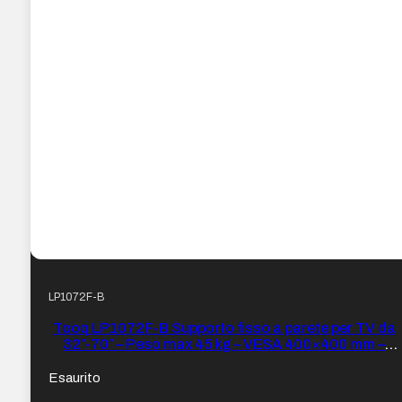
LP1072F-B
Tooq LP1072F-B Supporto fisso a parete per TV da
32″-70″ – Peso max 45 kg – VESA 400×400 mm –
Colore Nero
Esaurito