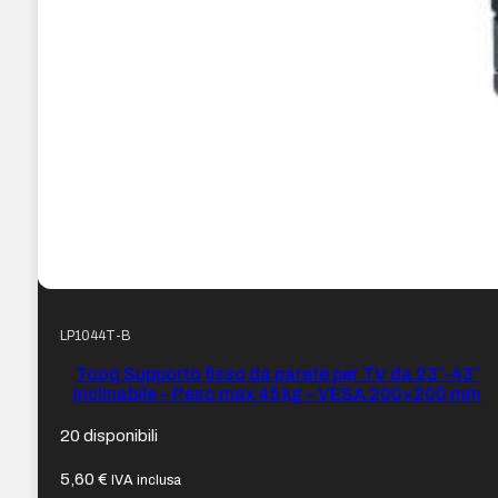
LP1044T-B
Tooq Supporto fisso da parete per TV da 23″-43″
inclinabile – Peso max 45 kg – VESA 200×200 mm
20 disponibili
5,60
€
IVA inclusa