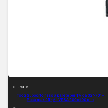
LP1070F-B
Tooq Supporto fisso a parete per TV da 32″-70″ –
Peso max 45 kg – VESA 400×400 mm