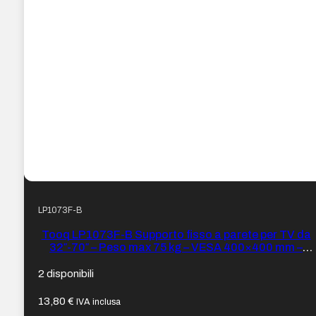
LP1073F-B
Tooq LP1073F-B Supporto fisso a parete per TV da
32″-70″ – Peso max 75 kg – VESA 400×400 mm –
Sistema di sgancio tramite cordino – Colore Nero
2 disponibili
13,80
€
IVA inclusa