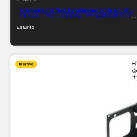
Tooq Supporto fisso da parete per TV da 32″-55″ –
Inclinabile – Peso max 40 kg – VESA 400×400 mm –
Colore Nero
Esaurito
In arrivo