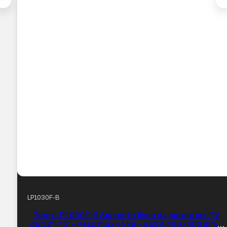
LP1030F-B
Tooq LP1030F-B Supporto fisso da parete per TV
da 32″-75″ – Peso max 45 kg – VESA 400×400 mm –