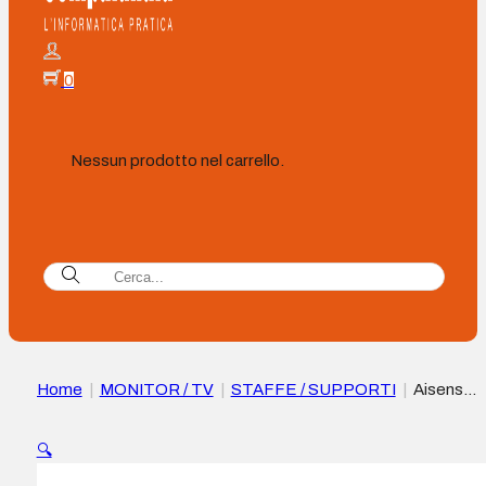
0
Nessun prodotto nel carrello.
Home
|
MONITOR / TV
|
STAFFE / SUPPORTI
|
Aisens
Supporto da pavimento Pro per schermi interattivi/TV da 50 
86″ – Vassoio multiuso – Peso max. 120 kg – Colore Nero
🔍