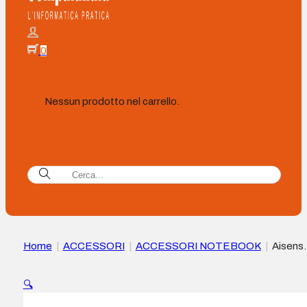
0
Nessun prodotto nel carrello.
Home
|
ACCESSORI
|
ACCESSORI NOTEBOOK
|
Aisens
Supporto da tavolo XL 10-17 regolabile per laptop/tablet –
Colore Argento
🔍