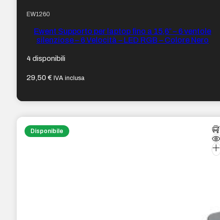
EW1260
Ewent Supporto per laptop fino a 15,6″ – 6 ventole
silenziose – 6 Velocità – LED RGB – Colore Nero
4 disponibili
29,50
€
IVA inclusa
Disponibile