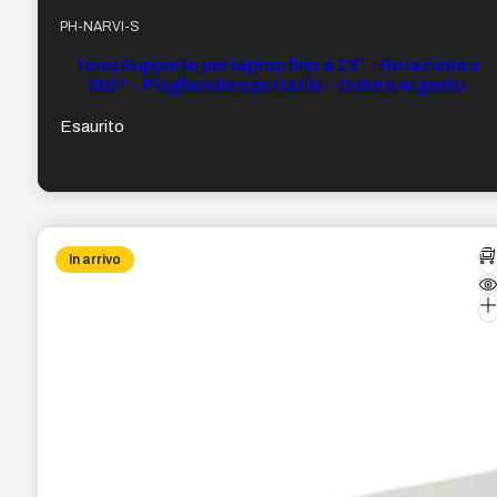
PH-NARVI-S
Tooq Supporto per laptop fino a 13″ – Rotazione a
360° – Pieghevole e portatile – Colore Argento
Esaurito
In arrivo