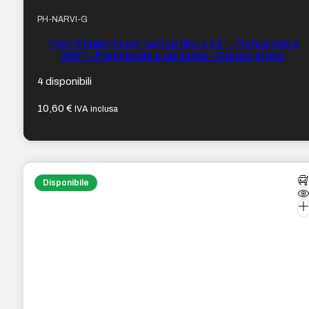
PH-NARVI-G
Tooq Supporto per laptop fino a 13″ – Rotazione a
360° – Pieghevole e portatile – Colore grigio
4 disponibili
10,60
€
IVA inclusa
Disponibile