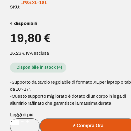
LPS4XL-181
SKU:
4 disponibili
19,80
€
16,23
€
IVA esclusa
Disponibile in stock (4)
-Supporto da tavolo regolabile di formato XL per laptop o tab
da 10″-17″.
-Questo supporto migliorato è dotato di un corpo in lega di
alluminio raffinato che garantisce la massima durata
Leggi di più
Aisens
⚡
Compra Ora
Supporto