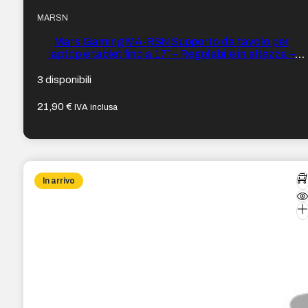
MARSN
Mars Gaming MA-RSN Supporto da tavolo per
laptop e tablet fino a 17″ – Regolabile in altezza –
Rotazione a 360º – Inclinazione fino a 180º –
260x225x38 mm – Colore acciaio
3 disponibili
21,90
€
IVA inclusa
In arrivo