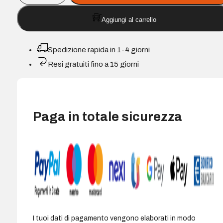
da
Aggiungi al carrello
tavolo
XL
10-
Spedizione rapida in 1-4 giorni
17
Resi gratuiti fino a 15 giorni
regolabile
per
laptop/tablet
-
Paga in totale sicurezza
Colore
Argento
quantità
I tuoi dati di pagamento vengono elaborati in modo