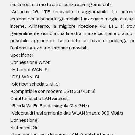
multimediali e molto altro, senza cavi ingombranti!
-Antenna 4G LTE rimovibile e aggiornabile. Le antenn
esterne per la banda larga mobile funzionano meglio di quel
interne. All’interno, la migliore ricezione 4G LTE si tro
generalmente vicino a una finestra, ma se ciò non è pratico,
possibile aggiungere facilmente un cavo di prolunga pe
l’antenna grazie alle antenne rimovibili.
Specifiche:
Connessione WAN:
-Ethernet WAN: Sì
-DSL WAN: Sì
-Slot per scheda SIM: Sì
-Compatibile con modem USB 3G / 4G: Sì
Caratteristiche LAN wireless:
-Banda Wi-Fi: Banda singola (2,4 GHz)
-Velocità di trasferimento dati WLAN (max.): 300 Mbit/s
Connessione:
-Ethernet: Sì
-Tipo di interfaccia Ethernet LAN: Gigabit Ethernet