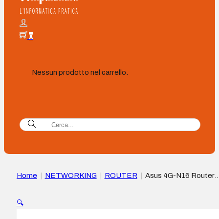
0
Nessun prodotto nel carrello.
Home
|
NETWORKING
|
ROUTER
|
Asus 4G-N16 Router
WiFi 4G LTE 300Mbps – 1 porta LAN RJ45 – 2 antenne ester
🔍