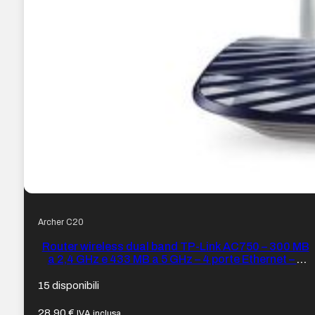
Archer C20
Router wireless dual band TP-Link AC750 – 300 MB
a 2,4 GHz e 433 MB a 5 GHz – 4 porte Ethernet – 2
antenne fisse
15 disponibili
28,90
€
IVA inclusa