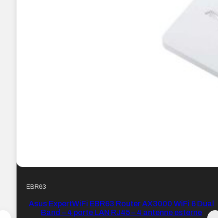
EBR63
Asus ExpertWiFi EBR63 Router AX3000 WiFi 6 Dual
Band – 4 porte LAN RJ45 – 4 antenne esterne