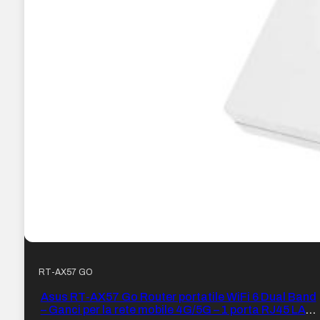
RT-AX57 GO
Asus RT-AX57 Go Router portatile WiFi 6 Dual Band
– Ganci per la rete mobile 4G/5G – 1 porta RJ45 LAN,