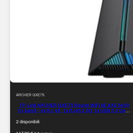
ARCHER GXE75
TP-Link ARCHER GXE75 Router WiFi 6E AXE 5400
Tri-band – 4x RJ-45 , 1x RJ45 2.5G, 1x USB 3.2 Gen1
– EasyMesh
2 disponibili