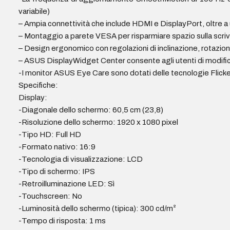
variabile)
– Ampia connettività che include HDMI e DisplayPort, oltre a 
– Montaggio a parete VESA per risparmiare spazio sulla scriv
– Design ergonomico con regolazioni di inclinazione, rotazion
– ASUS DisplayWidget Center consente agli utenti di modificar
-I monitor ASUS Eye Care sono dotati delle tecnologie Flicke
Specifiche:
Display:
-Diagonale dello schermo: 60,5 cm (23,8)
-Risoluzione dello schermo: 1920 x 1080 pixel
-Tipo HD: Full HD
-Formato nativo: 16:9
-Tecnologia di visualizzazione: LCD
-Tipo di schermo: IPS
-Retroilluminazione LED: Sì
-Touchscreen: No
-Luminosità dello schermo (tipica): 300 cd/m²
-Tempo di risposta: 1 ms