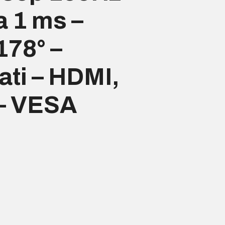
a 1 ms –
178° –
rati – HDMI,
 – VESA