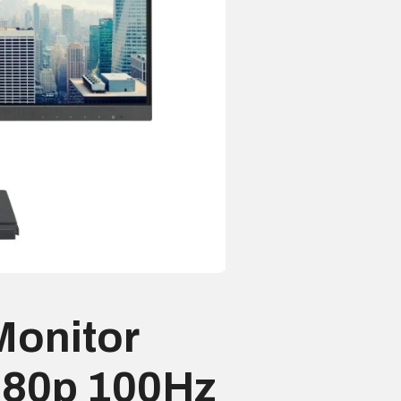
onitor
080p 100Hz