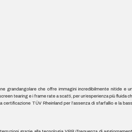
ne grandangolare che offre immagini incredibilmente nitide e u
een tearing e i frame rate a scatti, per un’esperienza più fluida c
a certificazione TÜV Rheinland per l’assenza di sfarfallio e la bas
terruzioni grazie alla tecnologia VRR (frequenza di aggiornamen