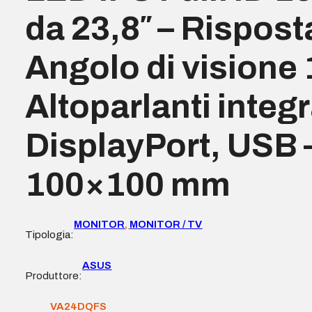
da 23,8″ – Rispost
Angolo di visione 
Altoparlanti integ
DisplayPort, USB
100×100 mm
MONITOR
,
MONITOR / TV
Tipologia:
ASUS
Produttore:
VA24DQFS