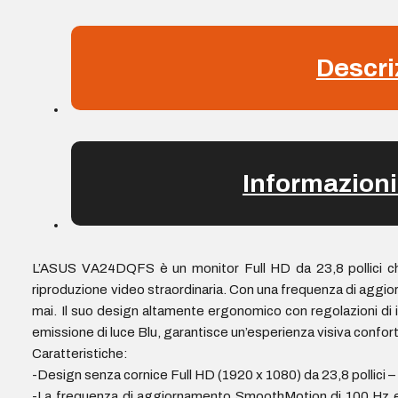
USB
-
Descri
VESA
100x100
mm
quantità
Informazioni
L’ASUS VA24DQFS è un monitor Full HD da 23,8 pollici che
riproduzione video straordinaria. Con una frequenza di aggior
mai. Il suo design altamente ergonomico con regolazioni di in
emissione di luce Blu, garantisce un’esperienza visiva confor
Caratteristiche:
-Design senza cornice Full HD (1920 x 1080) da 23,8 pollici –
-La frequenza di aggiornamento SmoothMotion di 100 Hz e l