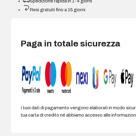
Spedizione rapida in 1-4 giorni
1080p
Resi gratuiti fino a 15 giorni
100Hz
da
23,8"
-
Risposta
Paga in totale sicurezza
1
ms
-
Angolo
di
visione
178°
-
Altoparlanti
I tuoi dati di pagamento vengono elaborati in modo sicu
integrati
tua carta di credito né abbiamo accesso alle informazioni 
-
HDMI,
DisplayPort,