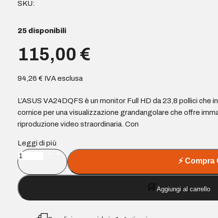
SKU:
25 disponibili
115,00
€
94,26
€
IVA esclusa
L’ASUS VA24DQFS è un monitor Full HD da 23,8 pollici che i
cornice per una visualizzazione grandangolare che offre immag
riproduzione video straordinaria. Con
Leggi di più
Asus
⚡
Compra 
VA24DQFS
Monitor
Aggiungi al carrello
LED
IPS
FullHD