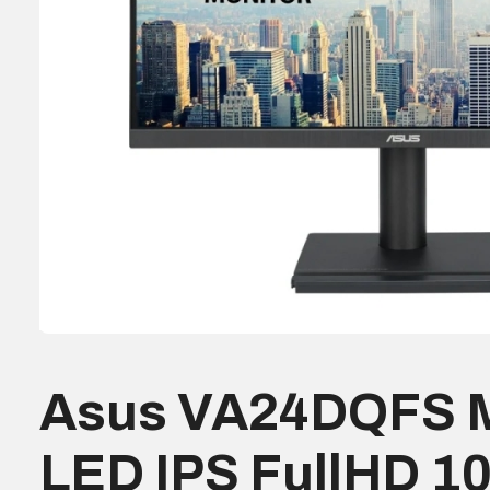
Asus VA24DQFS M
LED IPS FullHD 1