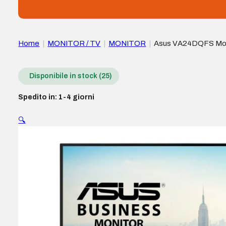
Home
|
MONITOR / TV
|
MONITOR
|
Asus VA24DQFS Monito
– VESA 100×100 mm
Disponibile in stock (25)
Spedito in: 1-4 giorni
🔍