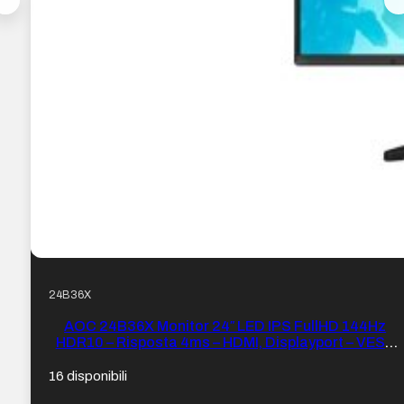
24B36X
AOC 24B36X Monitor 24″ LED IPS FullHD 144Hz
HDR10 – Risposta 4ms – HDMI, Displayport – VESA
100x100mm – Colore Nero
16 disponibili