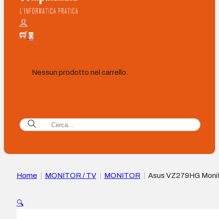
0
Nessun prodotto nel carrello.
Home
|
MONITOR / TV
|
MONITOR
|
Asus VZ279HG Moni
27″ IPS LED FullHD 120Hz – Risposta 1ms – HDMI, VGA – V
🔍