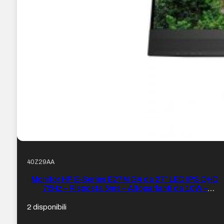
40Z29AA
Monitor HP E-Series E27M G4 da 27″ LED IPS QHD
75Hz – Risposta 5ms – Altoparlanti da 10W –
Regolabile in altezza, orientabile e inclinabile – HDMI,
Displayport, RJ-45, USB-C 65W – Webcam – VESA
2 disponibili
100x100mm – Colore Nero/Argento