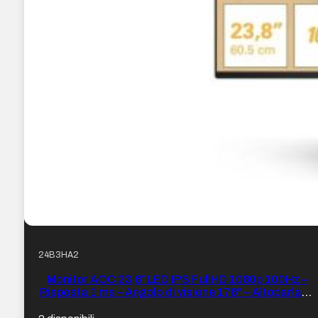
24B3HA2
Monitor AOC 23,8″ LED IPS FullHD 1080p 100Hz –
Risposta 1 ms – Angolo di visione 178° – Altoparlanti
integrati – HDMI, VGA, Audio – VESA 100×100 mm