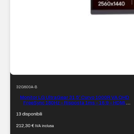
32G600A-B
Monitor LG UltraGear 31,5″ Curvo 1000R VA QHD
FreeSync 180Hz – Risposta 1ms – 16:9 – HDMI,
DisplayPort – VESA 100x100mm
13 disponibili
212,30
€
IVA inclusa