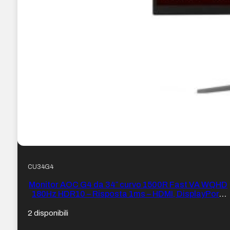
CU34G4
Monitor AOC G4 da 34″ curvo 1500R Fast VA WQHD
180Hz HDR10 – Risposta 1ms – HDMI, DisplayPort,
Audio – Montaggio VESA 100×100 – Colore Nero
2 disponibili