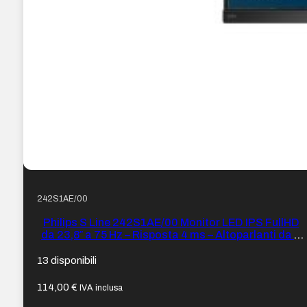
242S1AE/00
Philips S Line 242S1AE/00 Monitor LED IPS FullHD
da 23,8″ a 75 Hz – Risposta 4 ms – Altoparlanti da 4
W – Regolabile in altezza, orientabile e inclinabile –
HDMI, DVI, DisplayPort, VGA – VESA 100×100 mm –
13 disponibili
Colore Nero
114,00
€
IVA inclusa