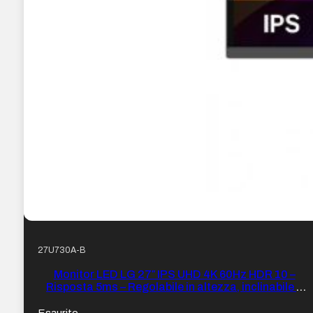
27U730A-B
Monitor LED LG 27″ IPS UHD 4K 60Hz HDR 10 –
Risposta 5ms – Regolabile in altezza, inclinabile e
girevole – Altoparlanti 2 x 5W – 16:9 – HDMI,
DisplayPort, USB-C, USB-A – VESA 100×100
Esaurito