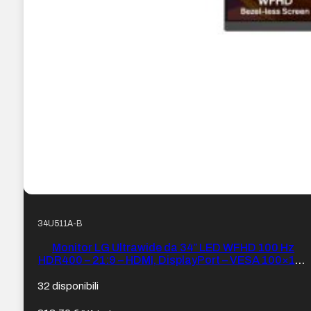
34U511A-B
Monitor LG Ultrawide da 34″ LED WFHD 100 Hz
HDR400 – 21:9 – HDMI, DisplayPort – VESA 100×100
– Colore: Nero
32 disponibili