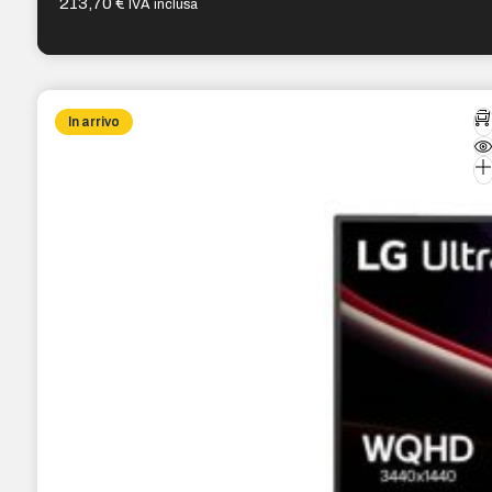
213,70
€
IVA inclusa
In arrivo