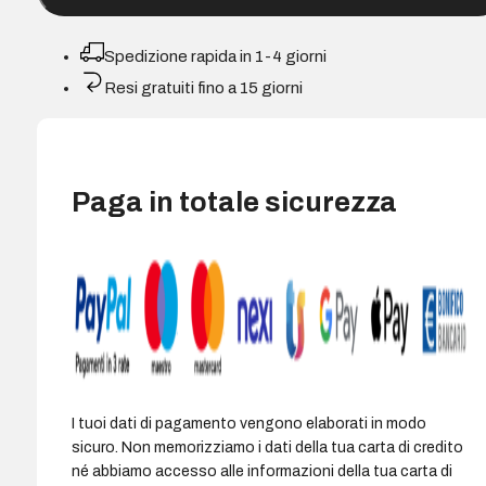
IPS
LED
Spedizione rapida in 1-4 giorni
FullHD
Resi gratuiti fino a 15 giorni
120Hz
-
Risposta
1ms
Paga in totale sicurezza
-
HDMI,
VGA
-
VE...
quantità
I tuoi dati di pagamento vengono elaborati in modo
sicuro. Non memorizziamo i dati della tua carta di credito
né abbiamo accesso alle informazioni della tua carta di