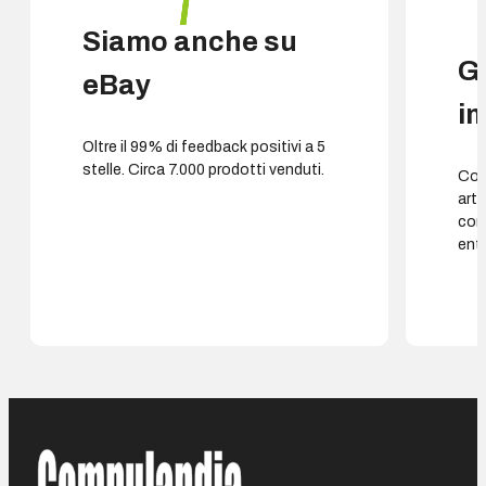
Siamo anche su
G
eBay
i
Oltre il 99% di feedback positivi a 5
stelle. Circa 7.000 prodotti venduti.
Cons
arti
con
entr