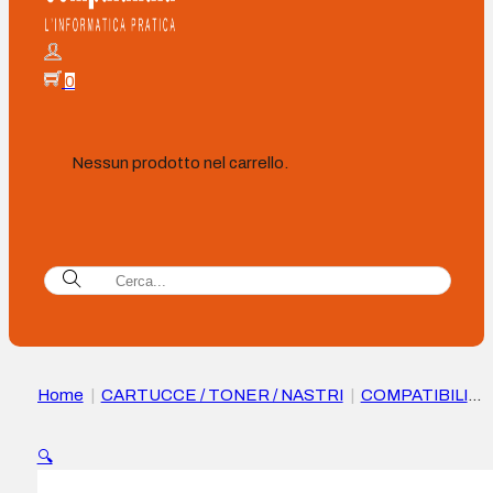
0
Nessun prodotto nel carrello.
Home
|
CARTUCCE / TONER / NASTRI
|
COMPATIBILI
|
Cartuccia Compatibile HP CB542A/CE322A/CF212A Giallo
Sostituisce 125A/128A/131A
🔍