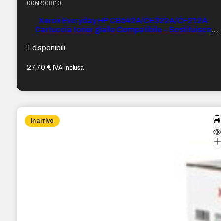
006R03810
Xerox Everyday HP CB542A/CE322A/CF212A
Cartuccia toner giallo Compatibile – Sostituisce
125A/128A/131A
1 disponibili
27,70
€
IVA inclusa
In arrivo