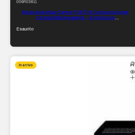
006R03811
Xerox Everyday Canon 716/731 Cartuccia toner
Compatibile magenta – Sostituisce
1978B002/6270B002
Esaurito
In arrivo