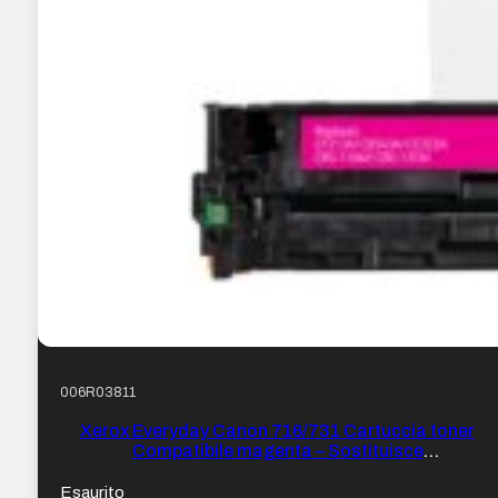
006R03811
Xerox Everyday Canon 716/731 Cartuccia toner
Compatibile magenta – Sostituisce
1978B002/6270B002
Esaurito