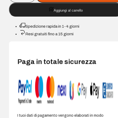
HP
Aggiungi al carrello
CB542A/CE322A/CF212A
Giallo
-
Spedizione rapida in 1-4 giorni
Sostituisce
Resi gratuiti fino a 15 giorni
125A/128A/131A
quantità
Paga in totale sicurezza
I tuoi dati di pagamento vengono elaborati in modo