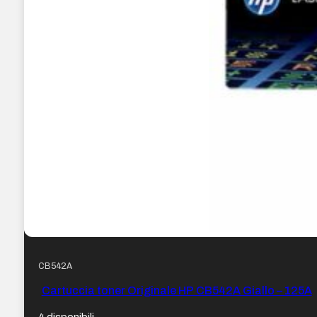
CB542A
Cartuccia toner Originale HP CB542A Giallo – 125A