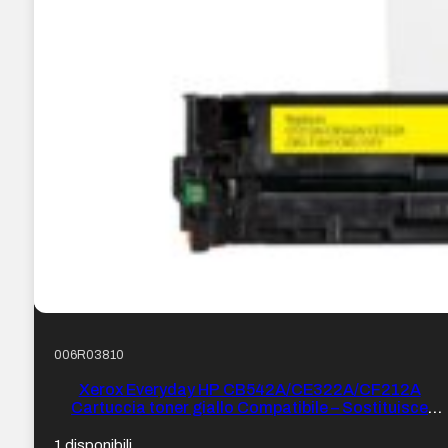
006R03810
Xerox Everyday HP CB542A/CE322A/CF212A
Cartuccia toner giallo Compatibile – Sostituisce
125A/128A/131A
1 disponibili