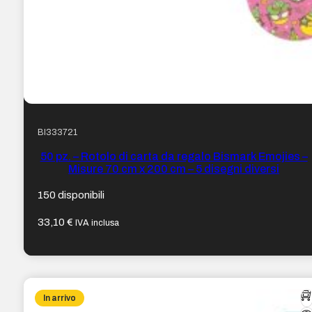
BI333721
50 pz. – Rotolo di carta da regalo Bismark Emojies –
Misure 70 cm x 200 cm – 5 disegni diversi
150 disponibili
33,10
€
IVA inclusa
In arrivo