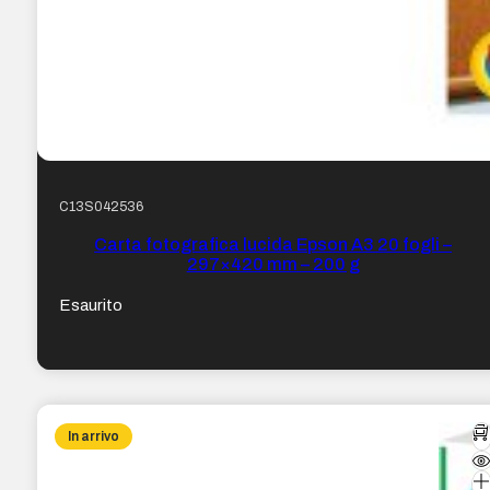
C13S042536
Carta fotografica lucida Epson A3 20 fogli –
297×420 mm – 200 g
Esaurito
In arrivo