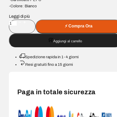
-Colore: Bianco
Leggi di più
Confezione
⚡
Compra Ora
da
250
Aggiungi al carrello
buste
in
carta
Spedizione rapida in 1-4 giorni
offset
Resi gratuiti fino a 15 giorni
da
90
g
-
Paga in totale sicurezza
Misure
190x250
mm
-
Autoadesive