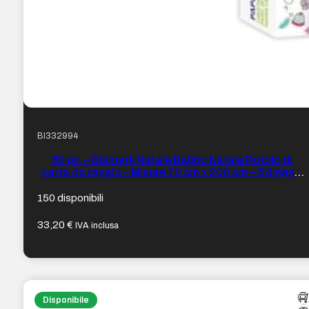
BI332994
50 pz. – Bismark Natale Babbo Natale Rotolo di
carta da regalo – Misure 70 cm x 200 cm – 5 disegni
diversi
150 disponibili
33,20
€
IVA inclusa
Disponibile