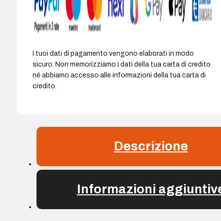
con
striscia
in
silicone
I tuoi dati di pagamento vengono elaborati in modo
-
sicuro. Non memorizziamo i dati della tua carta di credito
Colore
né abbiamo accesso alle informazioni della tua carta di
Bianco
credito.
quantità
Descrizione
Informazioni aggiuntiv