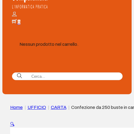
0
Nessun prodotto nel carrello.
Home
|
UFFICIO
|
CARTA
|
Confezione da 250 buste in ca
offset da 90 g – Misure 190×250 mm – Autoadesive con stris
in silicone – Colore Bianco
🔍