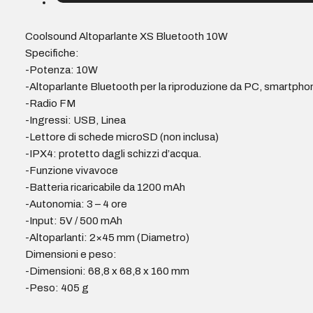
Coolsound Altoparlante XS Bluetooth 10W
Specifiche:
-Potenza: 10W
-Altoparlante Bluetooth per la riproduzione da PC, smartphon
-Radio FM
-Ingressi: USB, Linea
-Lettore di schede microSD (non inclusa)
-IPX4: protetto dagli schizzi d’acqua.
-Funzione vivavoce
-Batteria ricaricabile da 1200 mAh
-Autonomia: 3 – 4 ore
-Input: 5V / 500 mAh
-Altoparlanti: 2×45 mm (Diametro)
Dimensioni e peso:
-Dimensioni: 68,8 x 68,8 x 160 mm
-Peso: 405 g