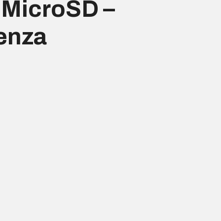
, MicroSD –
enza