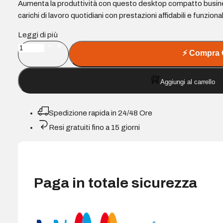
Aumenta la produttività con questo desktop compatto busines
carichi di lavoro quotidiani con prestazioni affidabili e funziona
Leggi di più
DELL
⚡
Compra 
PC
SFF
Aggiungi al carrello
PRO
SLIM
ESSENTIAL
Spedizione rapida in 24/48 Ore
i7-
Resi gratuiti fino a 15 giorni
14700
16GB
512GB
SSD
WIN
Paga in totale sicurezza
11
PRO
quantità