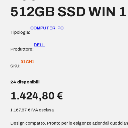
512GB SSD WIN 
COMPUTER
,
PC
Tipologia:
DELL
Produttore:
01CH1
SKU:
24 disponibili
1.424,80
€
1.167,87
€
IVA esclusa
Design compatto. Pronto per le esigenze aziendali quotidian