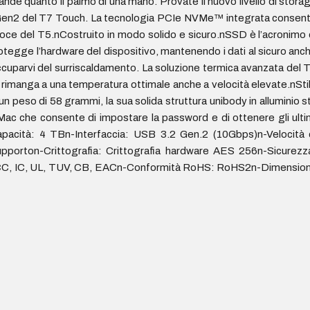
 grande quanto il palmo di una mano. Provate il nuovo livello di stora
 3.2 Gen2 del T7 Touch. La tecnologia PCIe NVMe™ integrata consen
eloce del T5.nCostruito in modo solido e sicuro.nSSD è l’acronimo 
protegge l’hardware del dispositivo, mantenendo i dati al sicuro anc
occuparvi del surriscaldamento. La soluzione termica avanzata del 
 rimanga a una temperatura ottimale anche a velocità elevate.nSti
 peso di 58 grammi, la sua solida struttura unibody in alluminio s
c che consente di impostare la password e di ottenere gli ulti
Capacità: 4 TBn-Interfaccia: USB 3.2 Gen.2 (10Gbps)n-Velocità 
pporton-Crittografia: Crittografia hardware AES 256n-Sicurezz
 FCC, IC, UL, TUV, CB, EACn-Conformità RoHS: RoHS2n-Dimension