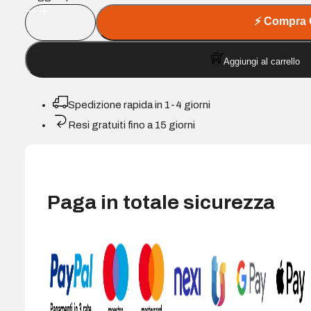
Disco
⚡
Compra 
rigido
esterno
Aggiungi al carrello
Samsung
T7
SSD
Spedizione rapida in 1-4 giorni
4TB
Resi gratuiti fino a 15 giorni
USB
3.2
quantità
Paga in totale sicurezza