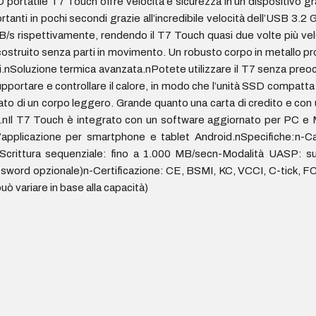
à SSD portatile T7 Touch offre velocità e sicurezza in un dispositivo
portanti in pochi secondi grazie all’incredibile velocità dell’USB
 MB/s rispettivamente, rendendo il T7 Touch quasi due volte più v
 è costruito senza parti in movimento. Un robusto corpo in metallo 
nni.nSoluzione termica avanzata.nPotete utilizzare il T7 senza pre
portare e controllare il calore, in modo che l’unità SSD compatta
to di un corpo leggero. Grande quanto una carta di credito e con un
Il T7 Touch è integrato con un software aggiornato per PC e Ma
 l’applicazione per smartphone e tablet Android.nSpecifiche:n-
 Scrittura sequenziale: fino a 1.000 MB/secn-Modalità UASP: su
sword opzionale)n-Certificazione: CE, BSMI, KC, VCCI, C-tick,
ò variare in base alla capacità)