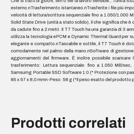
Che si tratti di giochi, film o file di lavoro sensibili… l’unit
esterno.nTrasferimento istantaneo.nTrasferite i file più im
velocità di lettura/scrittura sequenziale fino a 1.050/1.000
Solid State Drive (unità a stato solido), il che significa che
da cadute fino a 2 metri. Il T7 Touch ha una garanzia di 3 a
utilizza la tecnologia ePCM e Dynamic Thermal Guard per sup
elegante e compatto.nTascabile e sottile, il T7 Touch è dota
comodamente nel palmo della mano.nSoftware di gestione.n
aggiornamenti del firmware. È inoltre possibile scaricare
trasferimento: Lettura sequenziale: fino a 1.050 MB/sec,
Samsumg Portable SSD Software 1.0 (* Protezione con pas
85 x 57 x 8,0 mmn-Peso: 58 g (*Il peso esatto del prodotto pu
Prodotti correlati