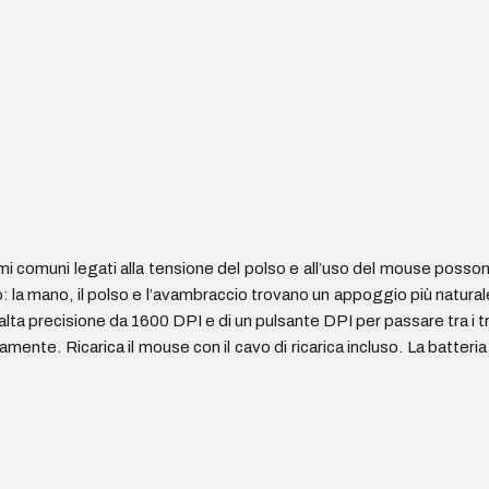
mi comuni legati alla tensione del polso e all’uso del mouse posso
la mano, il polso e l’avambraccio trovano un appoggio più natural
lta precisione da 1600 DPI e di un pulsante DPI per passare tra i t
ente. Ricarica il mouse con il cavo di ricarica incluso. La batteria