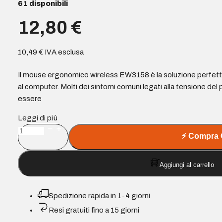
61 disponibili
12,80
€
10,49
€
IVA esclusa
Il mouse ergonomico wireless EW3158 è la soluzione perfetta
al computer. Molti dei sintomi comuni legati alla tensione de
essere
Leggi di più
Ewent
⚡
Compra 
Mouse
wireless
Aggiungi al carrello
2,4
GHz
-
Spedizione rapida in 1-4 giorni
Mouse
Resi gratuiti fino a 15 giorni
verticale