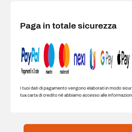
ergonomico
-
DPI
selezionabile
Paga in totale sicurezza
800-
1200-
2400
dpi
-
Batteria
ricaricabile
al
litio
I tuoi dati di pagamento vengono elaborati in modo sicu
di
tua carta di credito né abbiamo accesso alle informazioni 
400
mAh
-
Colore
Nero