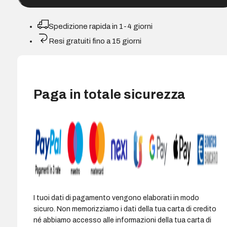
SSD
M2
Spedizione rapida in 1-4 giorni
2280
Resi gratuiti fino a 15 giorni
500
GB
PCIe
4.0
Paga in totale sicurezza
NVMe
3D
NAND
quantità
I tuoi dati di pagamento vengono elaborati in modo
sicuro. Non memorizziamo i dati della tua carta di credito
né abbiamo accesso alle informazioni della tua carta di