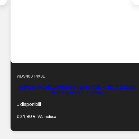
WDS400T4X0E
WD Black SN7100 Disco rigido SSD 4 TB M.2 2280
PCI Express 4.0 NVMe
1 disponibili
624,90
€
IVA inclusa