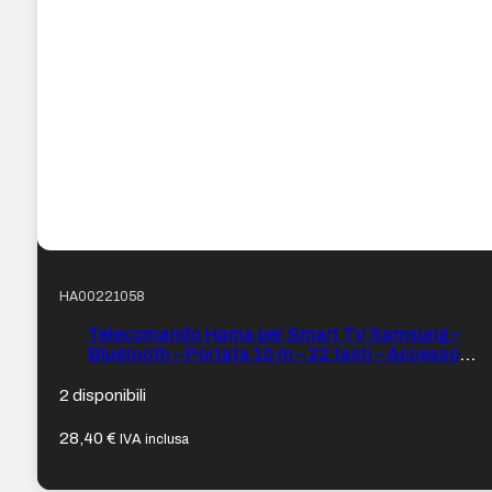
HA00221058
Telecomando Hama per Smart TV Samsung –
Bluetooth – Portata 10 m – 22 tasti – Accesso
diretto alle piattaforme di streaming – Pannello
solare di ricarica – 17,7 x 4 x 1,8 cm – Colore Nero
2 disponibili
28,40
€
IVA inclusa