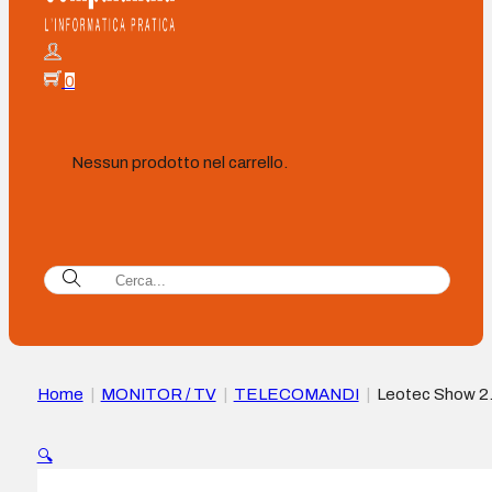
0
Nessun prodotto nel carrello.
Home
|
MONITOR / TV
|
TELECOMANDI
|
Leotec Show 2
216 Ricevitore Android TV Box 16 GB 4K WiFi – HDMI, USB 
ed Ethernet
🔍