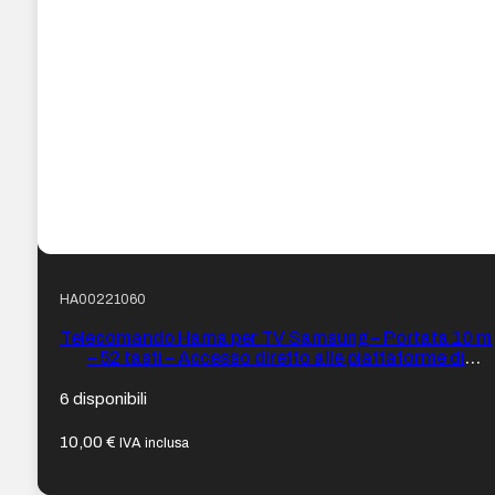
HA00221060
Telecomando Hama per TV Samsung – Portata 10 m
– 52 tasti – Accesso diretto alle piattaforme di
streaming – 21,1 x 5,1 x 2,6 cm – Colore Nero
6 disponibili
10,00
€
IVA inclusa