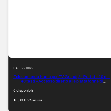
HA00221065
Telecomando Hama per TV Grundig – Portata 10 m –
48 tasti – Accesso diretto alle piattaforme di
streaming – 22,4 x 5 x 2,1 cm – Colore Nero
6 disponibili
10,00
€
IVA inclusa