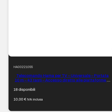
HA00221055
Telecomando Hama per TV – Universale – Portata
10 m – 43 tasti – Accesso diretto alle piattaforme di
streaming – Supporta 8 dispositivi
contemporaneamente – 20,2 x 4,7 x 2,1 cm – Colore
18 disponibili
Nero
10,00
€
IVA inclusa