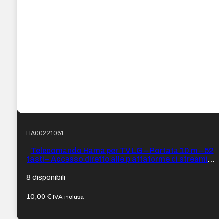
HA00221061
Telecomando Hama per TV LG – Portata 10 m – 52
tasti – Accesso diretto alle piattaforme di streaming
– 21,6 x 4,8 x 2,4 cm – Colore Nero
8 disponibili
10,00
€
IVA inclusa