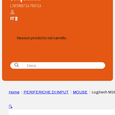
0
Nessun prodotto nel carrello.
Home
|
PERIFERICHE DI INPUT
|
MOUSE
|
Logitech M1
Mouse wireless 1000 dpi – 3 pulsanti – Ambidestro – Colore
Nero/Rosso
🔍