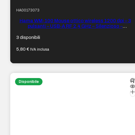
HA00173073
Hama WM-100 Mouse ottico wireless 1200 dpi – 3
pulsanti – USB-A RF 2,4 GHz – Silenzioso –
Ambidestro – Portata 10 m – 5,8 x 3,5 x 10,3 cm –
Colore Nero
3 disponibili
5,80
€
IVA inclusa
Disponibile