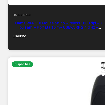
HA00182618
Hama WM-110 Mouse ottico wireless 1000 dpi – 3
pulsanti – Portata 10 m – USB-A RF 2,4 GHz –
Ambidestro – 6 x 3,1 x 10,5 cm – Colore Nero
Esaurito
Disponibile