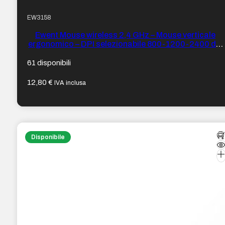
EW3158
Ewent Mouse wireless 2,4 GHz – Mouse verticale
ergonomico – DPI selezionabile 800-1200-2400 dpi
– Batteria ricaricabile al litio di 400 mAh – Colore
Nero
61 disponibili
12,80
€
IVA inclusa
Disponibile