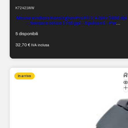
K72421WW
Mouse wireless Kensington Pro Fit 2,4 GHz 1600 dpi
– Sensore ottico 1750 ppi – 5 pulsanti – Per
destrimani – Formato medio ergonomico – Colore
Blu/Nero
5 disponibili
32,70
€
IVA inclusa
In arrivo