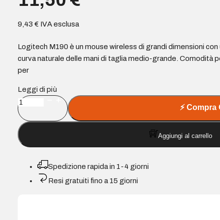
11,50
€
9,43
€
IVA esclusa
Logitech M190 è un mouse wireless di grandi dimensioni co
curva naturale delle mani di taglia medio-grande. Comodità pe
per
Leggi di più
Logitech
⚡
Compra 
M190
Mouse
Aggiungi al carrello
wireless
USB
full
Spedizione rapida in 1-4 giorni
size
Resi gratuiti fino a 15 giorni
1000
dpi
-
3