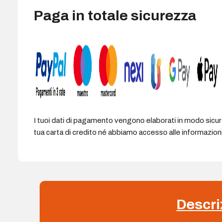
pulsanti
Paga in totale sicurezza
-
Formato
grande
-
Ambidestro
-
Colore
Nero/Grigio
chiaro
I tuoi dati di pagamento vengono elaborati in modo sicu
quantità
tua carta di credito né abbiamo accesso alle informazioni 
Descri