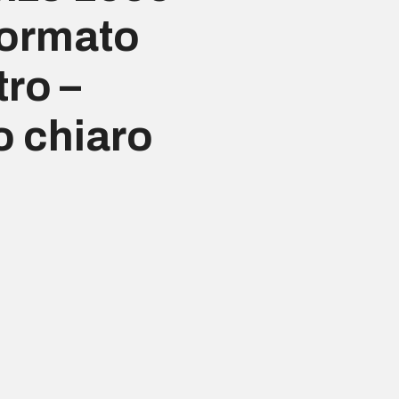
 Formato
ro –
o chiaro