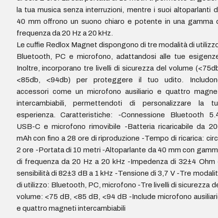
la tua musica senza interruzioni, mentre i suoi altoparlanti 
40 mm offrono un suono chiaro e potente in una gamma d
frequenza da 20 Hz a 20 kHz.
Le cuffie Redlox Magnet dispongono di tre modalità di utilizz
Bluetooth, PC e microfono, adattandosi alle tue esigenz
Inoltre, incorporano tre livelli di sicurezza del volume (<75d
<85db, <94db) per proteggere il tuo udito. Includon
accessori come un microfono ausiliario e quattro magne
intercambiabili, permettendoti di personalizzare la tu
esperienza. Caratteristiche: -Connessione Bluetooth 5.
USB-C e microfono rimovibile -Batteria ricaricabile da 2
mAh con fino a 28 ore di riproduzione -Tempo di ricarica: cir
2 ore -Portata di 10 metri -Altoparlante da 40 mm con gam
di frequenza da 20 Hz a 20 kHz -Impedenza di 32±4 Ohm 
sensibilità di 82±3 dB a 1 kHz -Tensione di 3,7 V -Tre modali
di utilizzo: Bluetooth, PC, microfono -Tre livelli di sicurezza d
volume: <75 dB, <85 dB, <94 dB -Include microfono ausiliar
e quattro magneti intercambiabili