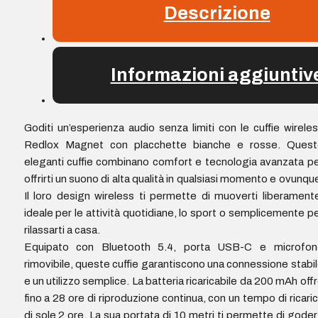
rimovibile
Descrizione
-
Magneti
assortiti
Informazioni aggiuntiv
-
Colore
Rosso
e
Goditi un’esperienza audio senza limiti con le cuffie wirele
Bianco
Redlox Magnet con placchette bianche e rosse. Quest
quantità
eleganti cuffie combinano comfort e tecnologia avanzata p
offrirti un suono di alta qualità in qualsiasi momento e ovunqu
Il loro design wireless ti permette di muoverti liberament
ideale per le attività quotidiane, lo sport o semplicemente p
rilassarti a casa.
Equipato con Bluetooth 5.4, porta USB-C e microfon
rimovibile, queste cuffie garantiscono una connessione stabi
e un utilizzo semplice. La batteria ricaricabile da 200 mAh off
fino a 28 ore di riproduzione continua, con un tempo di ricari
di sole 2 ore. La sua portata di 10 metri ti permette di goder