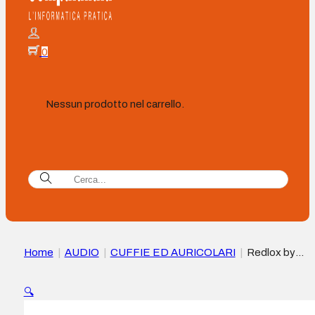
0
Nessun prodotto nel carrello.
Home
|
AUDIO
|
CUFFIE ED AURICOLARI
|
Redlox by
Chuster Magnet Cuffie Bluetooth 5.4 – Altoparlante 40 mm –
Batteria 200 mAh – Autonomia fino a 28 ore – Portata 10 m –
🔍
Microfono rimovibile – Magneti assortiti – Colore Rosso e