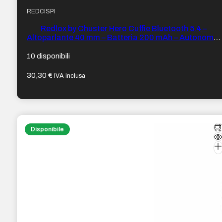
REDCISPI
Redlox by Chuster Hero Cuffie Bluetooth 5.4 –
Altoparlante 40 mm – Batteria 200 mAh – Autonomia
fino a 16 ore – Portata 10 m – 32 Ohm – Sensibilità 85
dB – Colore Rosso e Blu
10 disponibili
30,30
€
IVA inclusa
Disponibile