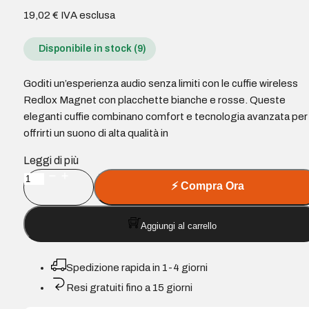
19,02
€
IVA esclusa
Disponibile in stock (9)
Goditi un’esperienza audio senza limiti con le cuffie wireless
Redlox Magnet con placchette bianche e rosse. Queste
eleganti cuffie combinano comfort e tecnologia avanzata per
offrirti un suono di alta qualità in
Leggi di più
Redlox
⚡
Compra Ora
by
Chuster
Aggiungi al carrello
Magnet
Cuffie
Bluetooth
Spedizione rapida in 1-4 giorni
5.4
Resi gratuiti fino a 15 giorni
-