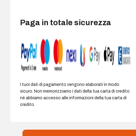
Altoparlante
40
mm
Paga in totale sicurezza
-
Batteria
200
mAh
-
Autonomia
fino
a
28
I tuoi dati di pagamento vengono elaborati in modo
ore
sicuro. Non memorizziamo i dati della tua carta di credito
-
né abbiamo accesso alle informazioni della tua carta di
Portata
credito.
10
m
-
Microfono