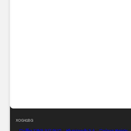
XOG41BG
Cuffie TWS XO G41 – Bluetooth 5.4 – Colore Beige