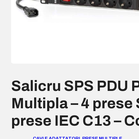
Salicru SPS PDU 
Multipla – 4 prese
prese IEC C13 – C
CAVI E ADATTATORI
,
PRESE MULTIPLE