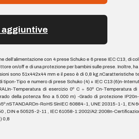
 aggiuntive
ione dell’alimentazione con 4 prese Schuko e 6 prese IEC C13, di c
re on/off e di una protezione per bambini sulle prese. Inoltre, ha 
sioni sono 51x442x44 mm e il peso è di 0,8 kg.nCaratteristiche 
i tipon-Tipo e numero di prese Schuko (4) + IEC C13 (6)n-Interr
In-Temperatura di esercizio 0º C ÷ 50º Cn-Temperatura di s
rado della potenza fino a 5.000 m) -Grado di protezione IP20n-
i 0º o ±45º.nSTANDARDn-RoHS SìnIEC 60884-1, UNE 20315-1-1, E
 , DIN e 50525-2-11 , IEC 61058-1:2002/A2:2008n-Certificazio
) 0,8