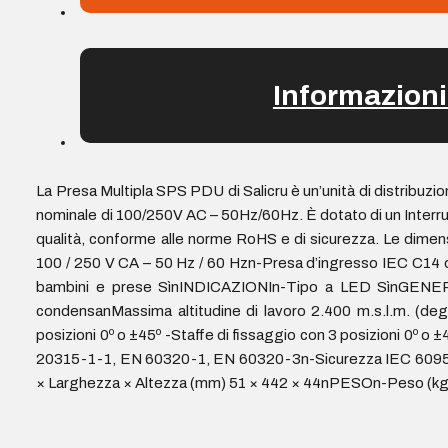
Informazioni
La Presa Multipla SPS PDU di Salicru è un’unità di distribuz
nominale di 100/250V AC – 50Hz/60Hz. È dotato di un Interrutto
qualità, conforme alle norme RoHS e di sicurezza. Le dimen
100 / 250 V CA – 50 Hz / 60 Hzn-Presa d’ingresso IEC C14 d
bambini e prese SìnINDICAZIONIn-Tipo a LED SìnGENERAL
condensanMassima altitudine di lavoro 2.400 m.s.l.m. (deg
posizioni 0º o ±45º -Staffe di fissaggio con 3 posizion
20315-1-1, EN 60320-1, EN 60320-3n-Sicurezza IEC 60950
× Larghezza × Altezza (mm) 51 × 442 × 44nPESOn-Peso (kg