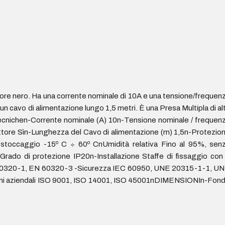
olore nero. Ha una corrente nominale di 10A e una tensione/frequen
un cavo di alimentazione lungo 1,5 metri. È una Presa Multipla di al
tecnichen-Corrente nominale (A) 10n-Tensione nominale / frequen
uttore Sìn-Lunghezza del Cavo di alimentazione (m) 1,5n-Protezio
toccaggio -15º C ÷ 60º CnUmidità relativa Fino al 95%, sen
Grado di protezione IP20n-Installazione Staffe di fissaggio con
N 60320-1, EN 60320-3 -Sicurezza IEC 60950, UNE 20315-1-1, U
ni aziendali ISO 9001, ISO 14001, ISO 45001nDIMENSIONIn-Fon