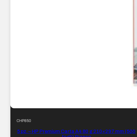
CHP850
5 pz. – HP Premium Carta A4 80 g 210×297 mm (500
fogli) Bianco