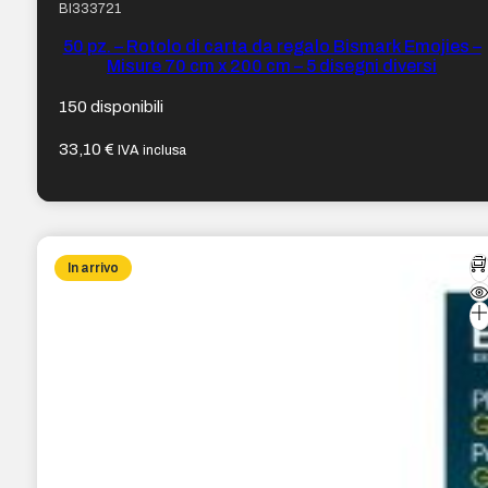
BI333721
50 pz. – Rotolo di carta da regalo Bismark Emojies –
Misure 70 cm x 200 cm – 5 disegni diversi
150 disponibili
33,10
€
IVA inclusa
In arrivo