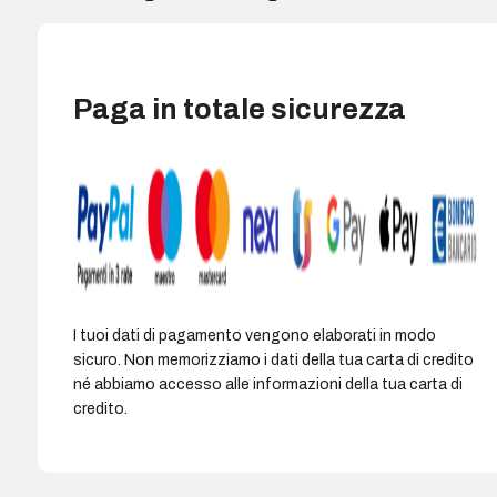
carta
offset
da
90
Paga in totale sicurezza
g
con
finestra
a
sinistra
-
Misure
115x225
mm
I tuoi dati di pagamento vengono elaborati in modo
-
sicuro. Non memorizziamo i dati della tua carta di credito
Specifiche
né abbiamo accesso alle informazioni della tua carta di
per
credito.
stampanti
laser
-