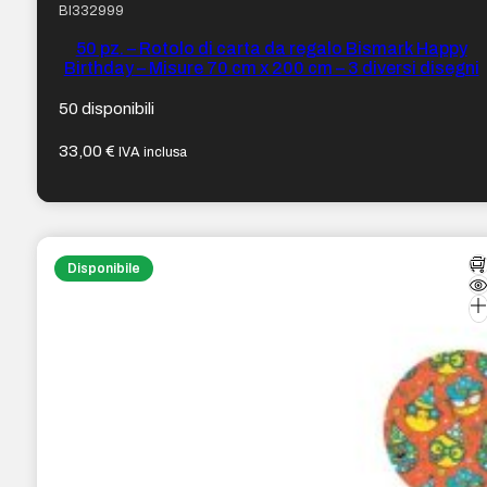
BI332999
50 pz. – Rotolo di carta da regalo Bismark Happy
Birthday – Misure 70 cm x 200 cm – 3 diversi disegni
50 disponibili
33,00
€
IVA inclusa
Disponibile