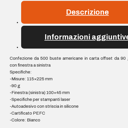
Autoadesive
con
Descrizione
striscia
in
silicone
Informazioni aggiuntiv
-
Colore
Bianco
quantità
Confezione da 500 buste americane in carta offset da 90
con finestra a sinistra
Specifiche:
-Misure: 115×225 mm
-90 g
-Finestra (sinistra) 100×45 mm
-Specifiche per stampanti laser
-Autoadesivo con striscia in silicone
-Cartificato PEFC
-Colore: Bianco