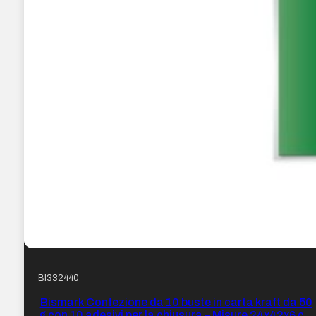
BI332440
Bismark Confezione da 10 buste in carta kraft da 50
g con 10 adesivi per la chiusura – Misure 24x42x6 cm