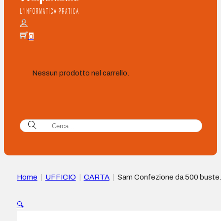
0
Nessun prodotto nel carrello.
Home
|
UFFICIO
|
CARTA
|
Sam Confezione da 500 buste
americane in carta offset da 90 g con finestra a sinistra – Mis
115×225 mm – Specifiche per stampanti laser – Autoadesive
🔍
con striscia in silicone – Colore Bianco