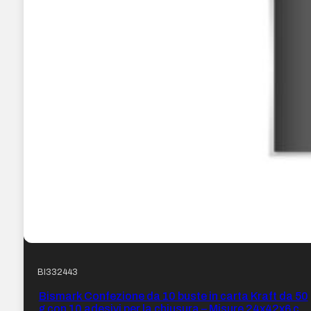
BI332443
Bismark Confezione da 10 buste in carta Kraft da 50
g con 10 adesivi per la chiusura – Misure 24x42x6 cm