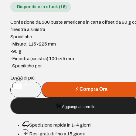
Disponibile in stock (16)
Confezione da 500 buste americane in carta offset da 90 g c
finestra a sinistra
Specifiche:
-Misure: 115×225 mm
-90 g
-Finestra (sinistra) 100×45 mm
-Specifiche per
Leggi di più
Sam
⚡
Compra Ora
Confezione
da
Aggiungi al carrello
500
buste
americane
Spedizione rapida in 1-4 giorni
in
Resi gratuiti fino a 15 giorni