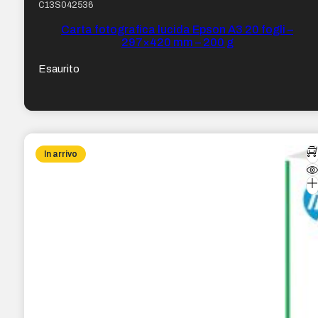
C13S042536
Carta fotografica lucida Epson A3 20 fogli –
297×420 mm – 200 g
Esaurito
In arrivo