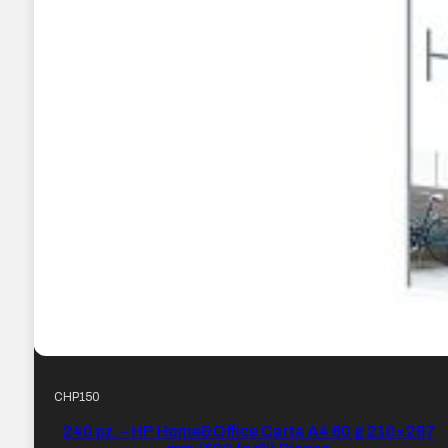
CHP150
240 pz. – HP Home&Office Carta A4 80 g 210×297