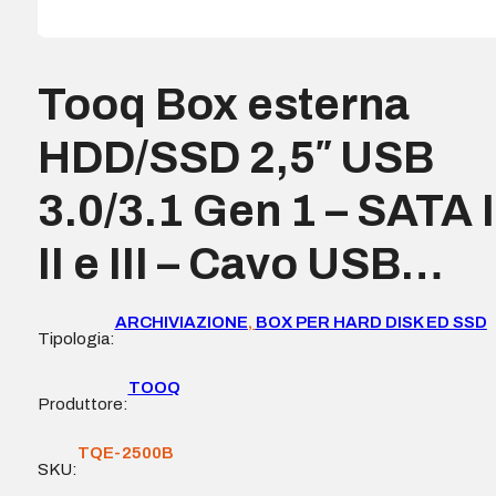
Tooq Box esterna
HDD/SSD 2,5″ USB
3.0/3.1 Gen 1 – SATA I
II e III – Cavo USB…
ARCHIVIAZIONE
,
BOX PER HARD DISK ED SSD
Tipologia:
TOOQ
Produttore:
TQE-2500B
SKU: