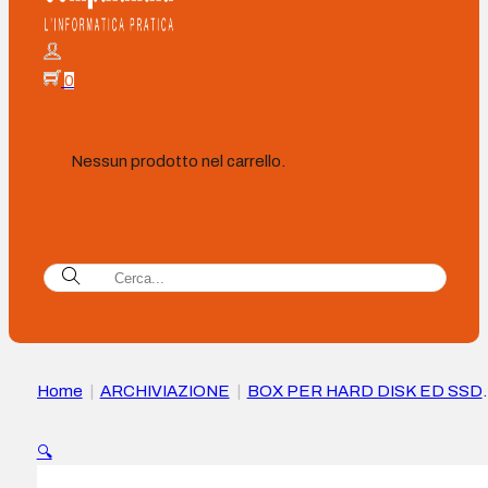
0
Nessun prodotto nel carrello.
Home
|
ARCHIVIAZIONE
|
BOX PER HARD DISK ED SSD
|
Tooq Box esterna HDD/SSD 2,5″ USB 3.0/3.1 Gen 1 – SA
I, II e III – Cavo USB…
🔍