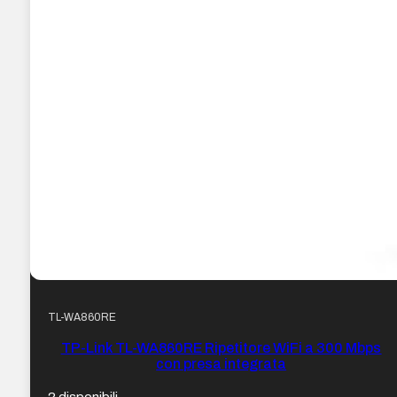
TL-WA860RE
TP-Link TL-WA860RE Ripetitore WiFi a 300 Mbps
con presa integrata
2 disponibili