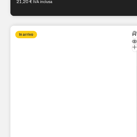
21,20
€
IVA inclusa
In arrivo