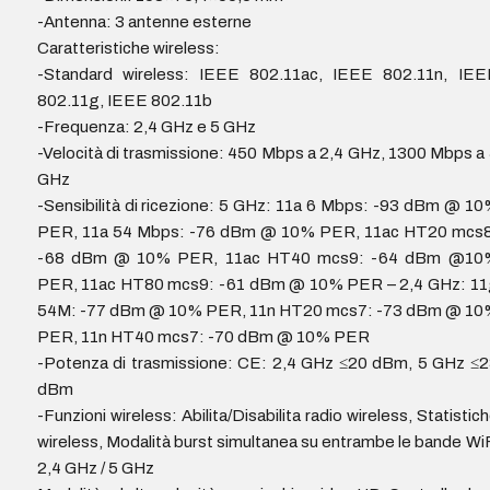
-Antenna: 3 antenne esterne
Caratteristiche wireless:
-Standard wireless: IEEE 802.11ac, IEEE 802.11n, IEE
802.11g, IEEE 802.11b
-Frequenza: 2,4 GHz e 5 GHz
-Velocità di trasmissione: 450 Mbps a 2,4 GHz, 1300 Mbps a
GHz
-Sensibilità di ricezione: 5 GHz: 11a 6 Mbps: -93 dBm @ 1
PER, 11a 54 Mbps: -76 dBm @ 10% PER, 11ac HT20 mcs8
-68 dBm @ 10% PER, 11ac HT40 mcs9: -64 dBm @10
PER, 11ac HT80 mcs9: -61 dBm @ 10% PER – 2,4 GHz: 11
54M: -77 dBm @ 10% PER, 11n HT20 mcs7: -73 dBm @ 10
PER, 11n HT40 mcs7: -70 dBm @ 10% PER
-Potenza di trasmissione: CE: 2,4 GHz ≤20 dBm, 5 GHz ≤
dBm
-Funzioni wireless: Abilita/Disabilita radio wireless, Statistic
wireless, Modalità burst simultanea su entrambe le bande Wi
2,4 GHz / 5 GHz