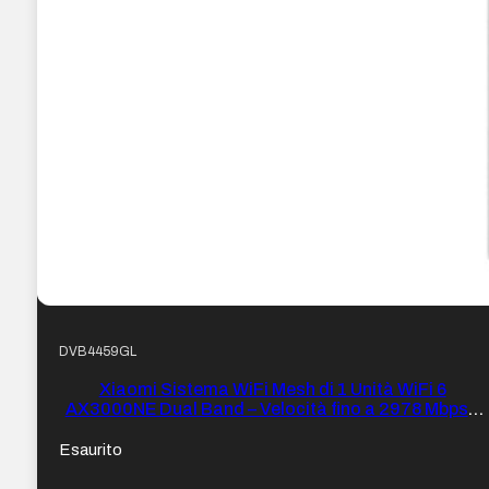
DVB4459GL
Xiaomi Sistema WiFi Mesh di 1 Unità WiFi 6
AX3000NE Dual Band – Velocità fino a 2978 Mbps –
4 porte RJ-45
Esaurito