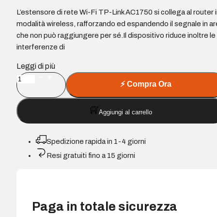
L’estensore di rete Wi-Fi TP-Link AC1750 si collega al router 
modalità wireless, rafforzando ed espandendo il segnale in a
che non può raggiungere per sé.Il dispositivo riduce inoltre le
interferenze di
Leggi di più
TP-
⚡
Compra Ora
Link
Ripetitore
Aggiungi al carrello
WiFi
AC1750
-
Spedizione rapida in 1-4 giorni
Dual
Resi gratuiti fino a 15 giorni
Band
5GHz/2.4GHz
-
3
Paga in totale sicurezza
Antenne