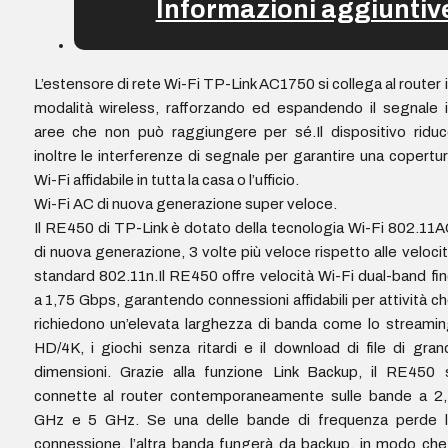
Informazioni aggiuntiv
L’estensore di rete Wi-Fi TP-Link AC1750 si collega al router 
modalità wireless, rafforzando ed espandendo il segnale 
aree che non può raggiungere per sé.Il dispositivo ridu
inoltre le interferenze di segnale per garantire una copertu
Wi-Fi affidabile in tutta la casa o l’ufficio.
Wi-Fi AC di nuova generazione super veloce.
Il RE450 di TP-Link è dotato della tecnologia Wi-Fi 802.11
di nuova generazione, 3 volte più veloce rispetto alle veloci
standard 802.11n.Il RE450 offre velocità Wi-Fi dual-band fi
a 1,75 Gbps, garantendo connessioni affidabili per attività c
richiedono un’elevata larghezza di banda come lo streami
HD/4K, i giochi senza ritardi e il download di file di gran
dimensioni. Grazie alla funzione Link Backup, il RE450 
connette al router contemporaneamente sulle bande a 2,
GHz e 5 GHz. Se una delle bande di frequenza perde l
connessione, l’altra banda fungerà da backup, in modo che