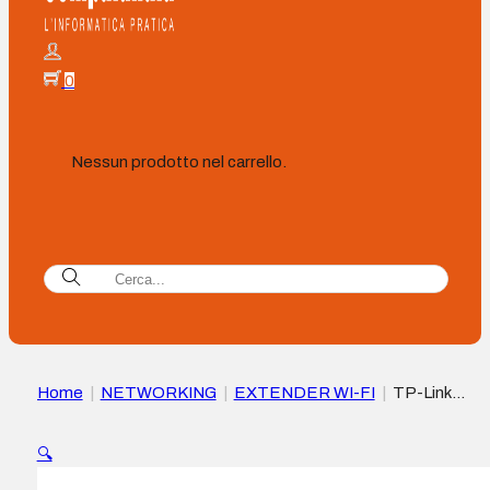
0
Nessun prodotto nel carrello.
Home
|
NETWORKING
|
EXTENDER WI-FI
|
TP-Link
Ripetitore WiFi AC1750 – Dual Band 5GHz/2.4GHz – 3 Anten
Esterne – Fino a 1300Mbps – Porta Gigabit Ethernet –
🔍
Indicatore Intelligente – Modalità AP Compatibile