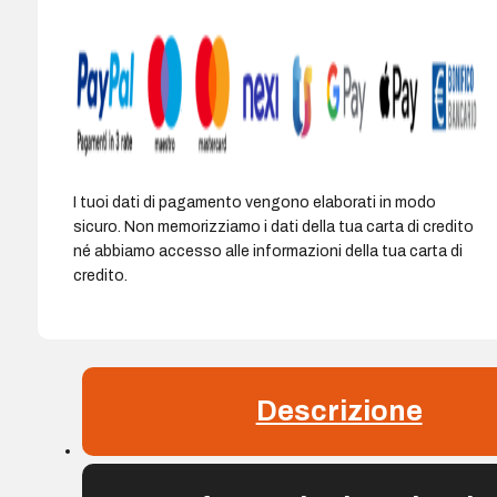
Esterne
-
Fino
a
1300Mbps
-
Porta
Gigabit
I tuoi dati di pagamento vengono elaborati in modo
Ethernet
sicuro. Non memorizziamo i dati della tua carta di credito
-
né abbiamo accesso alle informazioni della tua carta di
Indicatore
credito.
Intelligente
-
Modalità
AP
Compatibile
Descrizione
quantità