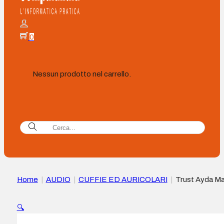
0
Nessun prodotto nel carrello.
Home
|
AUDIO
|
CUFFIE ED AURICOLARI
|
Trust Ayda M
Cuffie con microfono USB – Archetto imbottito – Cancellazio
del rumore – Cavo da 1,80 m
🔍