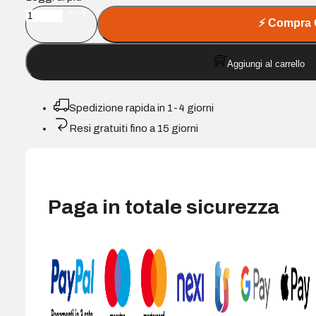
WD
⚡
Compra 
Green
SN3000
Aggiungi al carrello
Disco
rigido
SSD
Spedizione rapida in 1-4 giorni
500
Resi gratuiti fino a 15 giorni
GB
-
PCIe
4.0
x4
Paga in totale sicurezza
(NVMe)
quantità