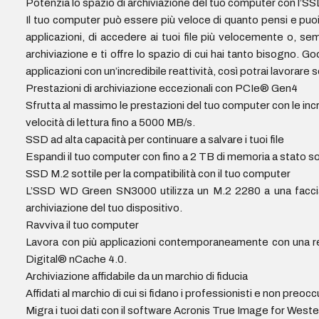
Potenzia lo spazio di archiviazione del tuo computer con
Il tuo computer può essere più veloce di quanto pensi e puoi a
applicazioni, di accedere ai tuoi file più velocemente o, 
archiviazione e ti offre lo spazio di cui hai tanto bisogno. G
applicazioni con un’incredibile reattività, così potrai lavorare s
Prestazioni di archiviazione eccezionali con PCIe® Gen4
Sfrutta al massimo le prestazioni del tuo computer con le incr
velocità di lettura fino a 5000 MB/s.
SSD ad alta capacità per continuare a salvare i tuoi file
Espandi il tuo computer con fino a 2 TB di memoria a stato solido
SSD M.2 sottile per la compatibilità con il tuo computer
L’SSD WD Green SN3000 utilizza un M.2 2280 a una faccia p
archiviazione del tuo dispositivo.
Ravviva il tuo computer
Lavora con più applicazioni contemporaneamente con una reat
Digital® nCache 4.0.
Archiviazione affidabile da un marchio di fiducia
Affidati al marchio di cui si fidano i professionisti e non preoccu
Migra i tuoi dati con il software Acronis True Image for Weste