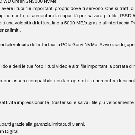
 l’SSD WD Green SN3000 NVMe
vere i tuoi file importanti proprio dove ti servono. Che si tratti di
semplicemente, di aumentare la capacità per salvare più file, l’
oditi una velocità di lettura fino a 5000 MB/s grazie all’interfaccia
enza limiti.
edibili velocità dell’interfaccia PCIe Gen4 NVMe. Avvio rapido, aper
 e tieni le tue foto, i tuoi video e altri file importanti a portata di
er essere compatibile con laptop sottili e computer di piccole
tività impressionante, trasferisci e salva i file più velocemente 
parti grazie alla garanzia limitata di 3 anni.
rn Digital