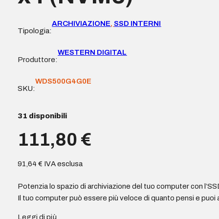
ARCHIVIAZIONE
,
SSD INTERNI
Tipologia:
WESTERN DIGITAL
Produttore:
WDS500G4G0E
SKU:
31 disponibili
111,80
€
91,64
€
IVA esclusa
Potenzia lo spazio di archiviazione del tuo computer con
Il tuo computer può essere più veloce di quanto pensi e puoi av
Leggi di più