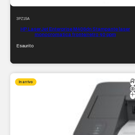
3PZ15A
HP LaserJet Enterprise M406dn Stampante laser
monocromatica fronte/retro 40 ppm
Esaurito
In arrivo