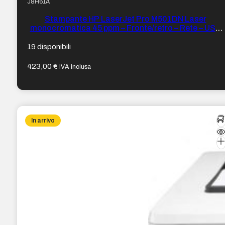
J8H61A
Stampante HP LaserJet Pro M501DN Laser
monocromatica 45 ppm – Fronte/retro – Rete – USB
2.0
19 disponibili
423,00
€
IVA inclusa
In arrivo