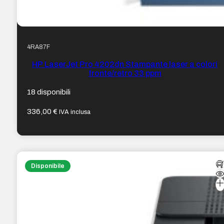
4RA87F
HP LaserJet Pro 4202dn Stampante laser a colori
fronte/retro 33 ppm
18 disponibili
336,00
€
IVA inclusa
Disponibile