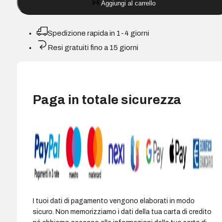
Aggiungi al carrello
laser
monocromatica
fronte/retro
Spedizione rapida in 1-4 giorni
WiFi
Resi gratuiti fino a 15 giorni
30
ppm
quantità
Paga in totale sicurezza
I tuoi dati di pagamento vengono elaborati in modo
sicuro. Non memorizziamo i dati della tua carta di credito