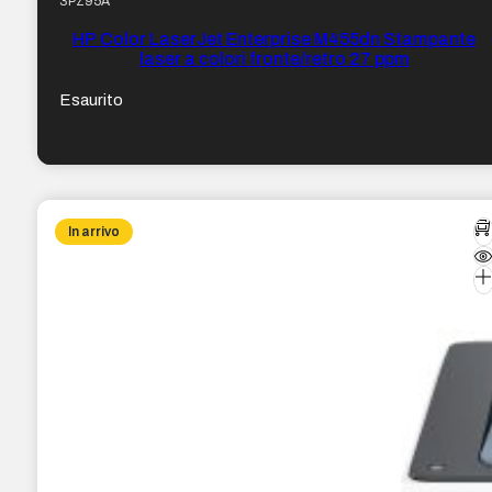
3PZ95A
HP Color LaserJet Enterprise M455dn Stampante
laser a colori fronte/retro 27 ppm
Esaurito
In arrivo