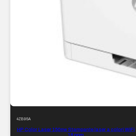
4ZB95A
HP Color Laser 150nw Stampante laser a colori WiFi
18 ppm