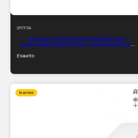
2R7F3A
HP LaserJet Tank 1504w Stampante laser
monocromatica WiFi 22 ppm – Caricata con 5000
pagine di TONER originale HP
Esaurito
In arrivo