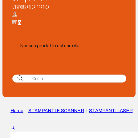
0
Nessun prodotto nel carrello.
Home
|
STAMPANTI E SCANNER
|
STAMPANTI LASER
|
Xerox B230 Stampante laser monocromatica fronte/retro
WiFi 30 ppm
🔍