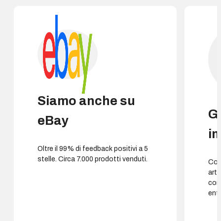
Siamo anche su
G
eBay
i
Oltre il 99% di feedback positivi a 5
stelle. Circa 7.000 prodotti venduti.
Cons
arti
con
entr