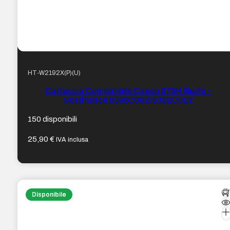
HT-W2192X(P)(U)
Cartuccia Compatibile Canon 075H Giallo –
Sostituisce 6366C002/6362C002
150 disponibili
25,90
€
IVA inclusa
Disponibile