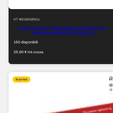
HT-W2190X(P)(U)
Cartuccia toner Compatibile Canon 075H nero –
Sostituisce 6369C002/6365C002
150 disponibili
25,90
€
IVA inclusa
In arrivo