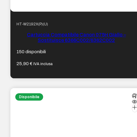
HT-W2192X(P)(U)
Cartuccia Compatibile Canon 075H Giallo –
Sostituisce 6366C002/6362C002
150 disponibili
25,90
€
IVA inclusa
Disponibile