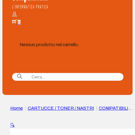
0
Nessun prodotto nel carrello.
Home
|
CARTUCCE / TONER / NASTRI
|
COMPATIBILI
|
Xerox Everyday Canon 075H Magenta Cartuccia toner
compatibile – Sostituisce 6367C002
🔍