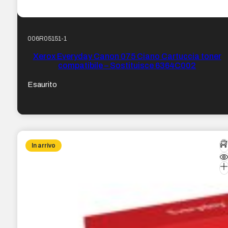
006R05151-1
Xerox Everyday Canon 075 Ciano Cartuccia toner
compatibile – Sostituisce 6364C002
Esaurito
In arrivo