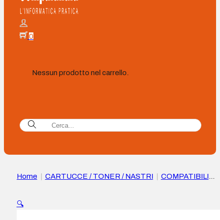
0
Nessun prodotto nel carrello.
Home
|
CARTUCCE / TONER / NASTRI
|
COMPATIBILI
|
Xerox Everyday HP CF226A Cartuccia toner Compatibile
nera – Sostituisce 26A
🔍