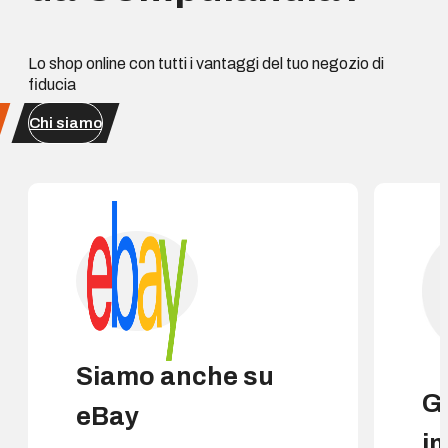
Lo shop online con tutti i vantaggi del tuo negozio di
fiducia
Chi siamo
Siamo anche su
G
eBay
i