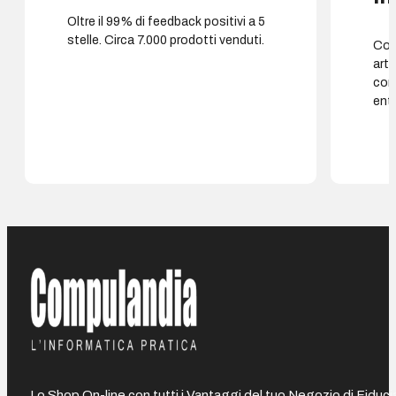
Oltre il 99% di feedback positivi a 5
stelle. Circa 7.000 prodotti venduti.
Cons
arti
con
entr
Lo Shop On-line con tutti i Vantaggi del tuo Negozio di Fiduci