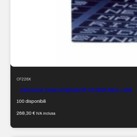
CF226X
Cartuccia Toner Originale HP CF226X Nero – 26X
100 disponibili
268,30
€
IVA inclusa