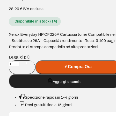
28,20
€
IVA esclusa
Disponibile in stock (14)
Xerox Everyday HP CF226A Cartuccia toner Compatibile ne
– Sostituisce 26A – Capacità / rendimento: Resa: 3.100 pagi
Prodotto di stampa compatibile ad alte prestazioni.
Leggi di più
Xerox
⚡
Compra Ora
Everyday
HP
Aggiungi al carrello
CF226A
Cartuccia
toner
Spedizione rapida in 1-4 giorni
Compatibile
Resi gratuiti fino a 15 giorni
nera
-