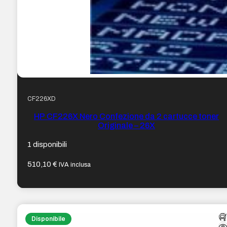
CF226XD
HP CF226X Nero Confezione da 2 cartucce toner
Originale – 26X
1 disponibili
510,10
€
IVA inclusa
Disponibile