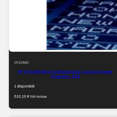
CF226XD
HP CF226X Nero Confezione da 2 cartucce toner
Originale – 26X
1 disponibili
510,10
€
IVA inclusa